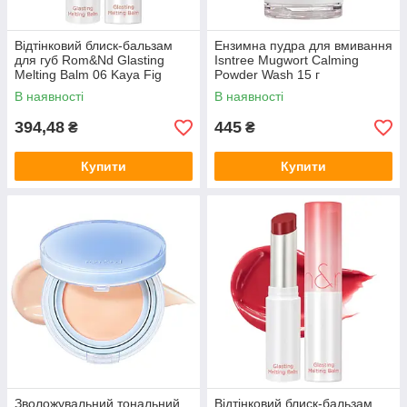
Відтінковий блиск-бальзам
Ензимна пудра для вмивання
для губ Rom&Nd Glasting
Isntree Mugwort Calming
Melting Balm 06 Kaya Fig
Powder Wash 15 г
(рожевий/колір фібри)
В наявності
В наявності
394,48
445
₴
₴
Купити
Купити
Зволожувальний тональний
Відтінковий блиск-бальзам