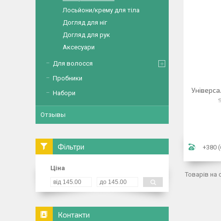
Лосьйони/крему для тіла
Догляд для ніг
Догляд для рук
Аксесуари
Для волосся
Пробники
Універсал
Набори
Отзывы
Фільтри
+380 (
Ціна
Контакти