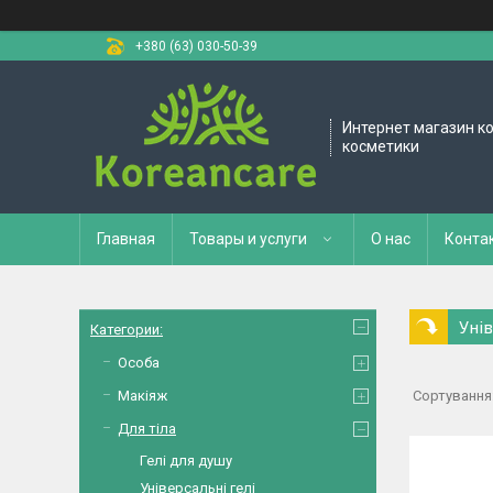
+380 (63) 030-50-39
Интернет магазин к
косметики
Главная
Товары и услуги
О нас
Конта
Унів
Категории:
Особа
Макіяж
Для тіла
Гелі для душу
Універсальні гелі