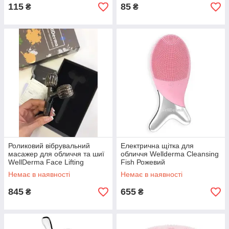
115
85
₴
₴
Роликовий вібрувальний
Електрична щітка для
масажер для обличчя та шиї
обличчя Wellderma Cleansing
WellDerma Face Lifting
Fish Рожевий
Vibrating Roller Чорний
Немає в наявності
Немає в наявності
845
655
₴
₴