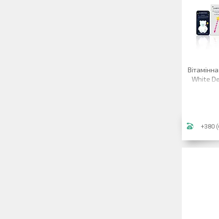
Вітамінна
White De
+380 (