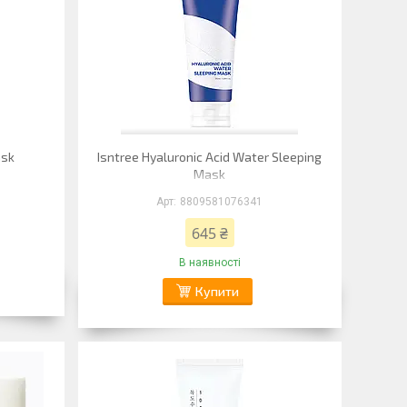
ask
Isntree Hyaluronic Acid Water Sleeping
Mask
8809581076341
645 ₴
В наявності
Купити