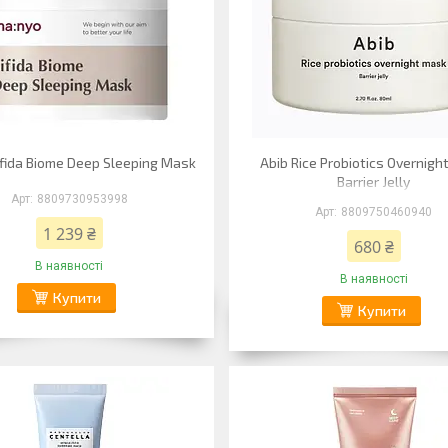
fida Biome Deep Sleeping Mask
Abib Rice Probiotics Overnig
Barrier Jelly
8809730953998
8809750460940
1 239 ₴
680 ₴
В наявності
В наявності
Купити
Купити