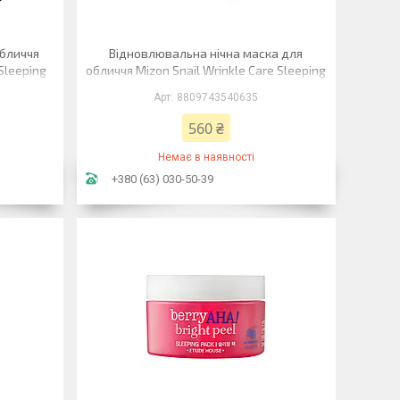
обличчя
Відновлювальна нічна маска для
Sleeping
обличчя Mizon Snail Wrinkle Care Sleeping
Pack 80 мл
8809743540635
560 ₴
Немає в наявності
+380 (63) 030-50-39