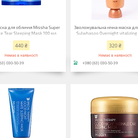
ска для обличчя Missha Super
Зволожувальна нічна маска дл
ce Tear Sleeping Mask 100 мл
Sulwhasoo Overnight vitalizing
(treatment) 30 мл
440 ₴
320 ₴
Немає в наявності
Немає в наявності
63) 030-50-39
+380 (63) 030-50-39