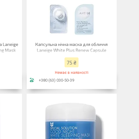
а Laneige
Капсульна нічна маска для обличчя
ing Mask
Laneige White Plus Renew Capsule
Sleeping Pack 3 мл
75 ₴
Немає в наявності
+380 (63) 030-50-39