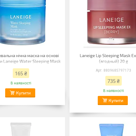
вальна нічна маска на основі
Laneige Lip Sleeping Mask Ex
ди Laneige Water Sleeping Mask
(ягодный) 20 g
Звичайний 15 мл
8809685797173
165 ₴
735 ₴
В наявності
В наявності
Купити
Купити