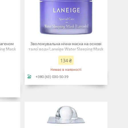
лагеном
Зволожувальна нічна маска на основі
ing Mask
талої води Laneige Water Sleeping Mask
Лаванда 15 мл
134 ₴
Немає в наявності
+380 (63) 030-50-39