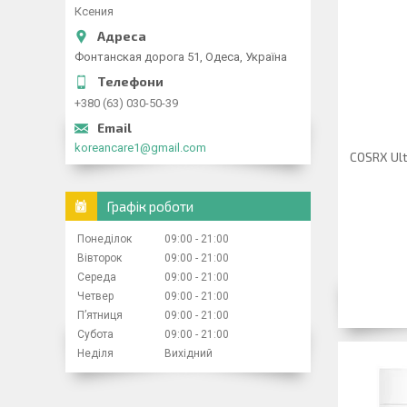
Ксения
Фонтанская дорога 51, Одеса, Україна
+380 (63) 030-50-39
koreancare1@gmail.com
COSRX Ult
Графік роботи
Понеділок
09:00
21:00
Вівторок
09:00
21:00
Середа
09:00
21:00
Четвер
09:00
21:00
Пʼятниця
09:00
21:00
Субота
09:00
21:00
Неділя
Вихідний