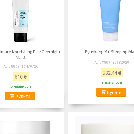
imate Nourishing Rice Overnight
Pyunkang Yul Sleeping M
Mask
8809486682029
8809416470726
582,44 ₴
610 ₴
В наявності
В наявності
Купити
Купити