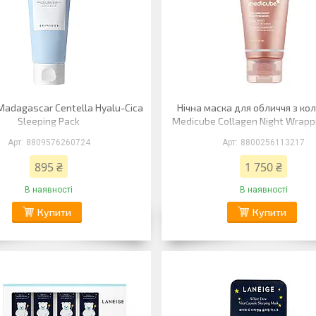
Madagascar Centella Hyalu-Cica
Нічна маска для обличчя з ко
Sleeping Pack
Medicube Collagen Night Wrapp
75 мл
8809576260724
8800256113217
895 ₴
1 750 ₴
В наявності
В наявності
Купити
Купити