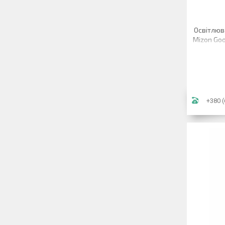
Освітлюв
Mizon Goo
+380 (