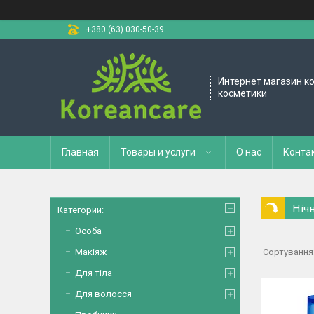
+380 (63) 030-50-39
Интернет магазин к
косметики
Главная
Товары и услуги
О нас
Конта
Ніч
Категории:
Особа
Макіяж
Для тіла
Для волосся