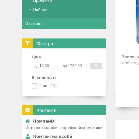
Пробники
Набори
Отзывы
Фільтри
Зволожу
Ціна
талої во
В наявності
Так
11
Контакти
Интернет магазин корейской косметики