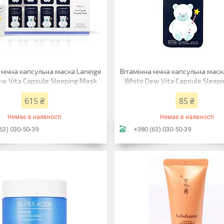
 нічна капсульна маска Laneige
Вітамінна нічна капсульна маск
w Vita Capsule Sleeping Mask
White Dew Vita Capsule Sleep
8х0,3 мл
0,3 мл
615 ₴
85 ₴
Немає в наявності
Немає в наявності
63) 030-50-39
+380 (63) 030-50-39