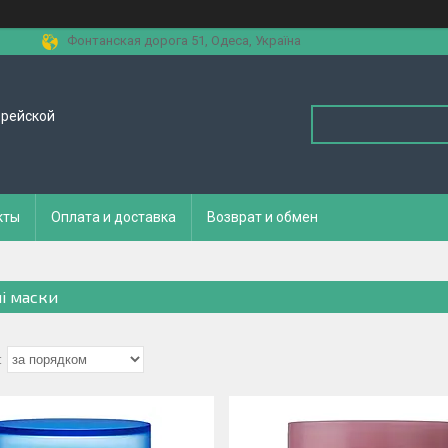
Фонтанская дорога 51, Одеса, Україна
орейской
кты
Оплата и доставка
Возврат и обмен
ні маски