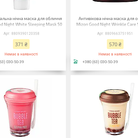
альна нічна маска для обличчя
Антивікова нічна маска для 
d Night White Sleeping Mask 50
Mizon Good Night Wrinkle Care 
мл
Mask 75 мл
8809390120358
8809663751951
371 ₴
570 ₴
Немає в наявності
Немає в наявності
63) 030-50-39
+380 (63) 030-50-39