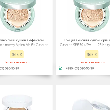
захисний кушон з ефектом
Сонцезахисний кушон A'pieu A
го крему A'pieu Air-Fit Cushion
Cushion SPF 50+/PA+++ 23 Нат
/PA+++ 21 Світлий беж 13,5 г
беж 13,5 г
365 ₴
365 ₴
Немає в наявності
Немає в наявності
63) 030-50-39
+380 (63) 030-50-39