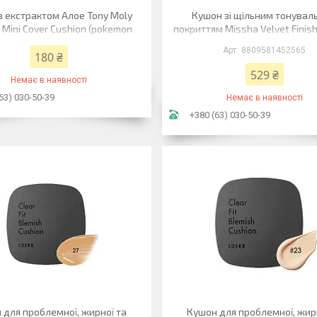
з екстрактом Алое Tony Moly
Кушон зі щільним тонувал
 Mini Cover Cushion (pokemon
покриттям Missha Velvet Finis
edition) #2 9 г
No23 Natural Medium Beige 
8809581452565
180 ₴
529 ₴
Немає в наявності
63) 030-50-39
Немає в наявності
+380 (63) 030-50-39
 для проблемної, жирної та
Кушон для проблемної, жир