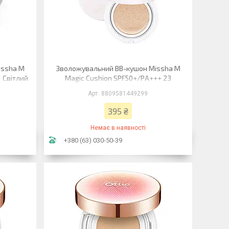
issha M
Зволожувальний ВВ-кушон Missha M
 Світлий
Magic Cushion SPF50+/PA+++ 23
Натуральний беж cover 15 г
8809581449299
395 ₴
Немає в наявності
+380 (63) 030-50-39