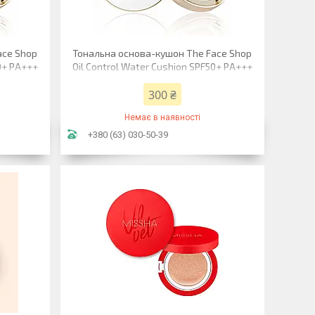
ace Shop
Тональна основа-кушон The Face Shop
50+ PA+++
Oil Control Water Cushion SPF50+ PA+++
 г
03 V203 Natural beige 15 г
300 ₴
Немає в наявності
+380 (63) 030-50-39