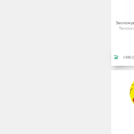
Зволожува
Tension
+380 (