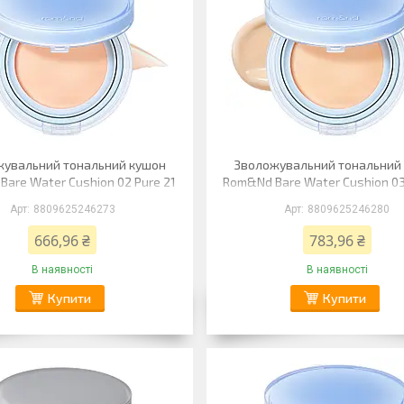
жувальний тональний кушон
Зволожувальний тональний
are Water Cushion 02 Pure 21
Rom&Nd Bare Water Cushion 03
(складова кістка)
21 (світлий беж)
8809625246273
8809625246280
666,96 ₴
783,96 ₴
В наявності
В наявності
Купити
Купити