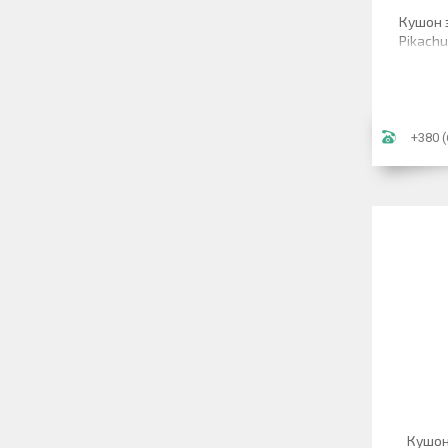
Кушон 
Pikachu
+380 (
Кушон