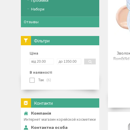
Пробники
Набори
Отзывы
Фільтри
Зволо
Ціна
Rom&Nd B
В наявності
Так
6
Контакти
Интернет магазин корейской косметики