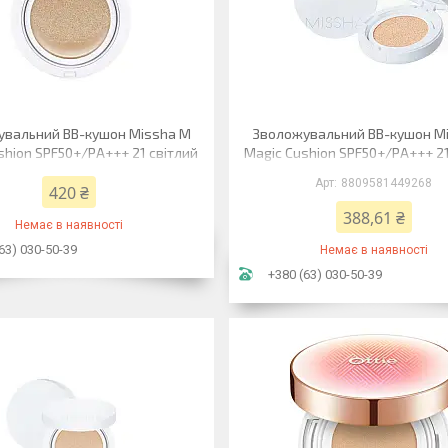
увальний ВВ-кушон Missha M
Зволожувальний ВВ-кушон M
shion SPF50+/PA+++ 21 світлий
Magic Cushion SPF50+/PA+++ 21
cover (з дод. рефілом) 15 г
беж moist up 15 г
8809581449268
420 ₴
388,61 ₴
Немає в наявності
63) 030-50-39
Немає в наявності
+380 (63) 030-50-39