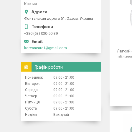
Ксения
Фонтанская дорога 51, Одеса, Україна
+380 (63) 030-50-39
koreancare1@gmail.com
Легкий 
обличч
Графік роботи
Понеділок
09:00
21:00
Вівторок
09:00
21:00
Середа
09:00
21:00
Четвер
09:00
21:00
Пʼятниця
09:00
21:00
Субота
09:00
21:00
Неділя
Вихідний