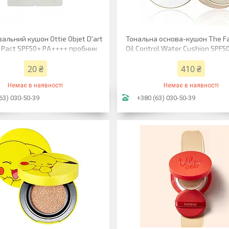
льний кушон Ottie Objet D'art
Тональна основа-кушон The F
 Pact SPF50+ PA++++ пробник
Oil Control Water Cushion SPF
(2в1) 2 мл
02 V201 Apricot Beige 15
20 ₴
410 ₴
Немає в наявності
Немає в наявності
63) 030-50-39
+380 (63) 030-50-39