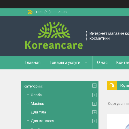
+380 (63) 030-50-39
Интернет магазин к
косметики
Главная
Товары и услуги
О нас
Конта
Куш
Категории:
Особа
Макіяж
Для тіла
Для волосся