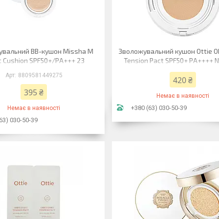
увальний ВВ-кушон Missha M
Зволожувальний кушон Ottie Ob
c Cushion SPF50+/PA+++ 23
Tension Pact SPF50+ PA++++ No
ральний беж moist up 15 г
8809581449275
420 ₴
395 ₴
Немає в наявності
+380 (63) 030-50-39
Немає в наявності
63) 030-50-39