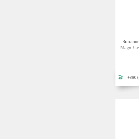
Зволож
Magic Cu
беж 
+380 (