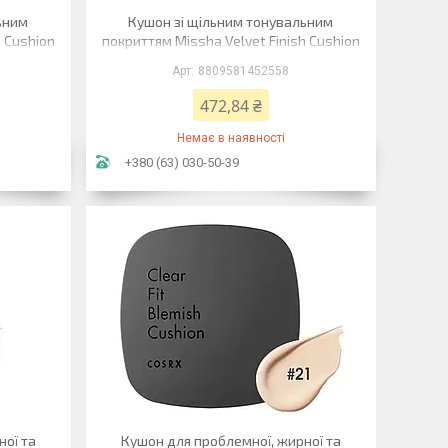
ьним
Кушон зі щільним тонувальним
h Cushion
покриттям Missha Velvet Finish Cushion
15 г
No 21 Natural Light Beige 15 г
8809581452558
472,84 ₴
Немає в наявності
+380 (63) 030-50-39
ної та
Кушон для проблемної, жирної та