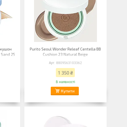
 кушон
Purito Seoul Wonder Releaf Centella BB
 Sand 25
Cushion 23 Natural Beige
8809563103362
1 350 ₴
В наявності
Купити