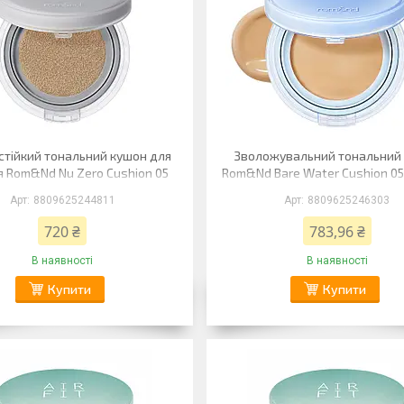
стійкий тональний кушон для
Зволожувальний тональний
я Rom&Nd Nu Zero Cushion 05
Rom&Nd Bare Water Cushion 05
Sand 25 (пісочний)
(пісочний)
8809625244811
8809625246303
720 ₴
783,96 ₴
В наявності
В наявності
Купити
Купити