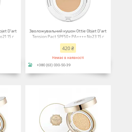
jet D'art
Зволожувальний кушон Ottie Objet D'art
21 15 г
Tension Pact SPF50+ PA++++ No23 15 г
420 ₴
Немає в наявності
+380 (63) 030-50-39