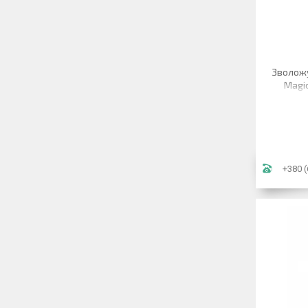
Зволож
Magi
Нату
+380 (