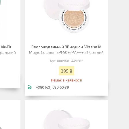
ir-Fit
Зволожувальний ВВ-кушон Missha M
уральний
Magic Cushion SPF50+/PA+++ 21 Світлий
беж Cover 15 г
8809581449282
395 ₴
Немає в наявності
+380 (63) 030-50-39