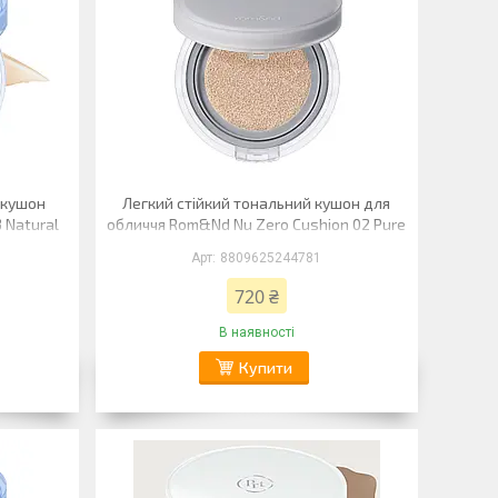
 кушон
Легкий стійкий тональний кушон для
 Natural
обличчя Rom&Nd Nu Zero Cushion 02 Pure
21 (слонова кістка)
8809625244781
720 ₴
В наявності
Купити