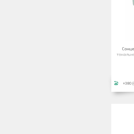
Сонце
тонально
SPF 50+
+380 (