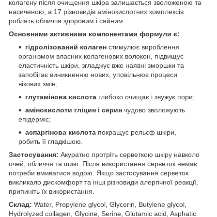
колагену після очищення шкіра залишається зволоженою та
насиченою, а 17 різновидів амінокислотних комплексів
роблять обличчя здоровим і сяйним.
Основними активними компонентами формули є:
гідролізований колаген
стимулює вироблення
організмом власних колагенових волокон, підвищує
еластичність шкіри, згладжує вже наявні зморшки та
запобігає виникненню нових, уповільнює процеси
вікових змін;
глутамінова кислота
глибоко очищає і звужує пори;
амінокислоти гліцин і серин
чудово зволожують
епідерміс;
аспаргінова кислота
покращує рельєф шкіри,
робить її гладкішою.
Застосування:
Акуратно протріть серветкою шкіру навколо
очей, обличчя та шию. Після використання серветок немає
потреби вмиватися водою. Якщо застосування серветок
викликало дискомфорт та інші різновиди алергічної реакції,
припиніть їх використання.
Склад:
Water, Propylene glycol, Glycerin, Butylene glycol,
Hydrolyzed collagen, Glycine, Serine, Glutamic acid, Asphatic