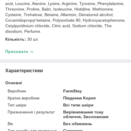
acid, Leucine, Alanine, Lysine, Arginine, Tyrosine, Phenylalanine,
Threonine, Proline, Balin, Isoleucine, Histidine, Methionine,
Cysteine, Trehalose, Betaine, Allantoin, Denatured alcohol,
Cocamidopropyl betaine, Polysorbate 80, Hydroxyacetophenone,
Cetylpyridinium chloride, Citric acid, Sodium chloride, The
disodium, Perfume.
Кількість:
30 шт.
Приховати
Характеристики
Основні
Виробник
FarmStay
Країна виробник
Південна Корея
Тип шкіри
Всі типи шкіри
Призначення і результат
Вирівнювання тону
обличчя, Зволоження
Вік
Без обмежень
Тип засобу для вмивання
Серветки