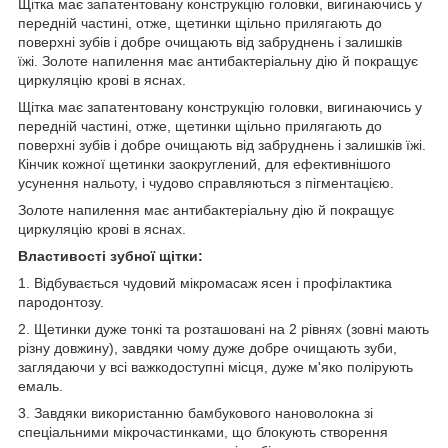
Щітка має запатентовану конструкцію головки, вигинаючись у
передній частині, отже, щетинки щільно прилягають до
поверхні зубів і добре очищають від забруднень і залишків
їжі. Золоте напилення має антибактеріальну дію й покращує
циркуляцію крові в яснах.
Щітка має запатентовану конструкцію головки, вигинаючись у
передній частині, отже, щетинки щільно прилягають до
поверхні зубів і добре очищають від забруднень і залишків їжі.
Кінчик кожної щетинки заокруглений, для ефективнішого
усунення нальоту, і чудово справляються з пігментацією.
Золоте напилення має антибактеріальну дію й покращує
циркуляцію крові в яснах.
Властивості зубної щітки:
1. Відбувається чудовий мікромасаж ясен і профілактика
пародонтозу.
2. Щетинки дуже тонкі та розташовані на 2 рівнях (зовні мають
різну довжину), завдяки чому дуже добре очищають зуби,
заглядаючи у всі важкодоступні місця, дуже м'яко полірують
емаль.
3. Завдяки використанню бамбукового нановолокна зі
спеціальними мікрочастинками, що блокують створення