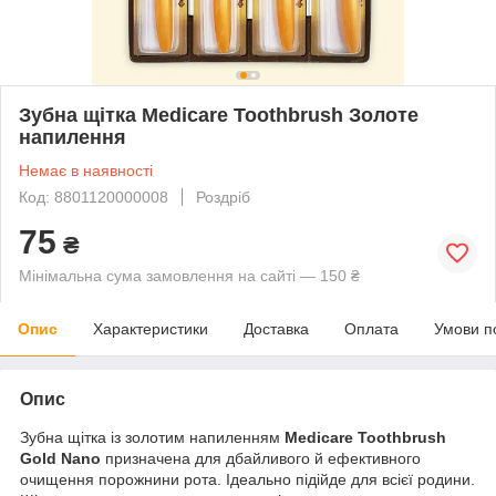
Зубна щітка Medicare Toothbrush Золоте
напилення
Немає в наявності
Код: 8801120000008
Роздріб
75
₴
Мінімальна сума замовлення на сайті — 150 ₴
Опис
Характеристики
Доставка
Оплата
Умови п
Опис
Зубна щітка із золотим напиленням
Medicare Toothbrush
Gold Nano
призначена для дбайливого й ефективного
очищення порожнини рота. Ідеально підійде для всієї родини.