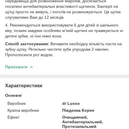
середовища для розмноження мікробів, досягаються
посилені антибактеріальні властивості щетинок. Бактерії на
щітці просто не живуть, і поготів не розмножуються. Ця щітка
слугуватиме Вам до 12 місяців.
4. Рекомендується використовувати й для дітей зі шкільного
віку, позаяк завдяки особливо м'якій щетині не травмуються ні
дитячі зубки, ні їхні ніжні ясна.
Спосіб застосування:
Вичавити необхідну кількість пасти на
зубну щітку. Ретельно чистити зуби упродовж 2 хвилин.
Прополоскати рот водою.
Приховати
Характеристики
Основні
Виробник
dr Lusso
Країна виробник
Південна Корея
Ефект
Очищаючий,
Антибактеріальний,
Протизапальний