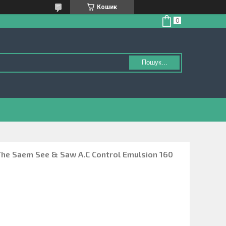
Кошик
Пошук...
The Saem See & Saw A.C Control Emulsion 160