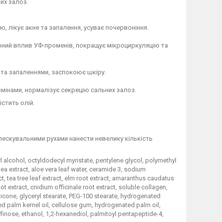
их залоз.
 лікує акне та запалення, усуває почервоніння.
вний вплив УФ-променів, покращує мікроциркуляцію та
та запаленнями, заспокоює шкіру.
 змінами, нормалізує секрецію сальних залоз.
істить олій.
лескувальними рухами нанести невелику кількість
yl alcohol, octyldodecyl myristate, pentylene glycol, polymethyl
ea extract, aloe vera leaf water, ceramide 3, sodium
ct, tea tree leaf extract, elm root extract, amaranthus caudatus
root extract, cnidium officinale root extract, soluble collagen,
thicone, glyceryl stearate, PEG-100 stearate, hydrogenated
ed palm kernel oil, cellulose gum, hydrogenated palm oil,
ffinose, ethanol, 1,2-hexanediol, palmitoyl pentapeptide-4,