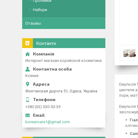
Пробники
Набори
Отзывы
Контакти
Интернет магазин корейской косметики
Ксения
Емульсія
центели а
Фонтанская дорога 51, Одеса, Україна
пори, мат
Емульсія 
+380 (63) 030-50-39
зволожув
Гіа
koreancare1@gmail.com
клітин
Сал