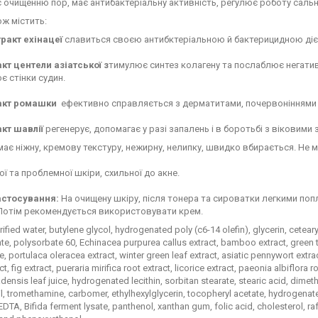
 очищенню пор, має антибактеріальну активність, регулює роботу сальн
ож містить:
тракт ехінацеї
славиться своєю антибктеріальною й бактерицидною дією,
кт центели азіатської з
тимулює синтез колагену та послаблює негати
є стінки судин.
акт ромашки
ефективно справляється з дерматитами, почервоніннями 
акт шавлії
регенерує, допомагає у разі запалень і в боротьбі з віковими
має ніжну, кремову текстуру, нежирну, нелипку, швидко вбирається. Не м
ї та проблемної шкіри, схильної до акне.
астосування:
На очищену шкіру, після тонера та сироватки легкими поп
 Потім рекомендується використовувати крем.
ified water, butylene glycol, hydrogenated poly (c6-14 olefin), glycerin, cetear
te, polysorbate 60, Echinacea purpurea callus extract, bamboo extract, green t
e, portulaca oleracea extract, winter green leaf extract, asiatic pennywort extra
t, fig extract, pueraria mirifica root extract, licorice extract, paeonia albiflora 
densis leaf juice, hydrogenated lecithin, sorbitan stearate, stearic acid, dime
l, tromethamine, carbomer, ethylhexylglycerin, tocopheryl acetate, hydrogenat
DTA, Bifida ferment lysate, panthenol, xanthan gum, folic acid, cholesterol, ra