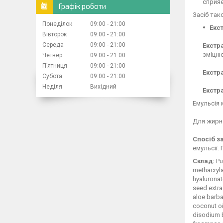
сприяє
Графік роботи
Засіб так
Понеділок
09:00
21:00
Екс
Вівторок
09:00
21:00
Середа
09:00
21:00
Екстра
зміцню
Четвер
09:00
21:00
Пʼятниця
09:00
21:00
Екстр
Субота
09:00
21:00
Неділя
Вихідний
Екстр
Емульсія 
Для жирно
Спосіб з
емульсії.
Склад:
Pur
methacryla
hyaluronat
seed extrac
aloe barba
coconut oi
disodium E