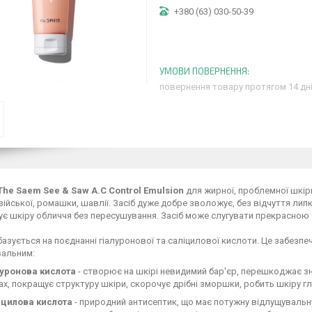
+380 (63) 030-50-39
повернення товару протягом 14 дн
The Saem See & Saw A.C Control Emulsion
для жирної, проблемної шкіри
зійської, ромашки, шавлії. Засіб дуже добре зволожує, без відчуття лип
ує шкіру обличчя без пересушування. Засіб може слугувати прекрасною 
базується на поєднанні гіалуронової та саліцилової кислоти. Це забезпечу
альним:
луронова кислота
- створює на шкірі невидимий бар'єр, перешкоджає зн
ах, покращує структуру шкіри, скорочує дрібні зморшки, робить шкіру г
іцилова кислота
- природний антисептик, що має потужну відлущувальну