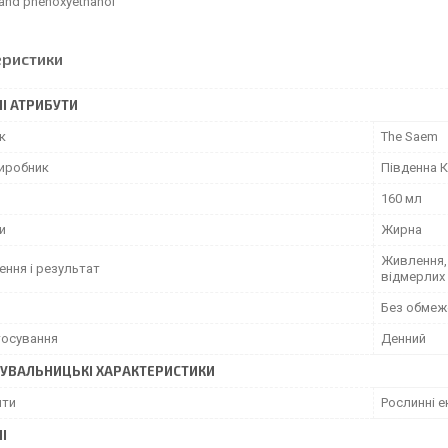
 and phenoxyethanol
еристики
І АТРИБУТИ
к
The Saem
виробник
Південна 
160 мл
и
Жирна
Живлення, 
ення і результат
відмерлих 
Без обмеж
тосування
Денний
УВАЛЬНИЦЬКІ ХАРАКТЕРИСТИКИ
нти
Рослинні е
І