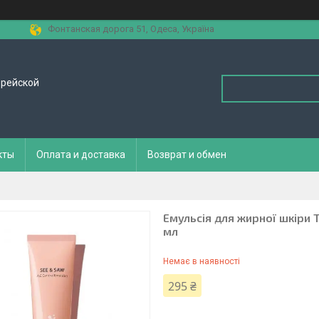
Фонтанская дорога 51, Одеса, Україна
орейской
кты
Оплата и доставка
Возврат и обмен
Емульсія для жирної шкіри 
мл
Немає в наявності
295 ₴