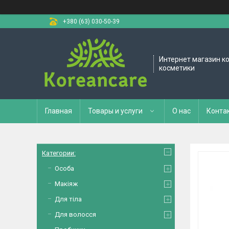
+380 (63) 030-50-39
Интернет магазин к
косметики
Главная
Товары и услуги
О нас
Конта
Категории:
Особа
Макіяж
Для тіла
Для волосся