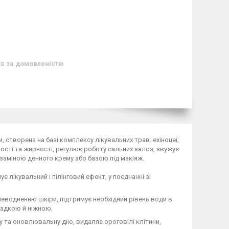
ів
за домовленістю
, створена на базі комплексу лікувальних трав: ехіноцеї,
кості та жирності, регулює роботу сальних залоз, звужує
заміною денного крему або базою під макіяж.
є лікувальний і пілінговий ефект, у поєднанні зі
еводненню шкіри, підтримує необхідний рівень води в
ладкою й ніжною.
 та оновлювальну дію, видаляє ороговілі клітини,