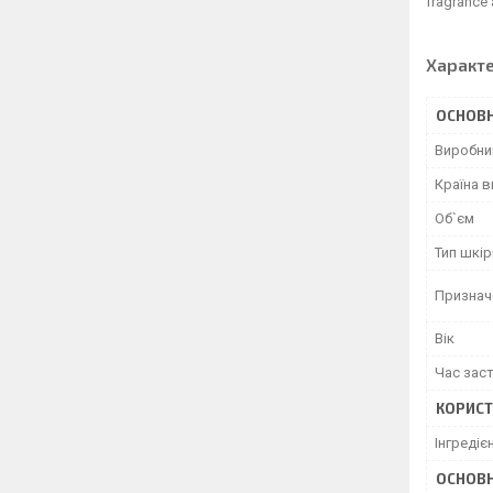
fragrance
Характ
ОСНОВН
Виробни
Країна 
Об`єм
Тип шкір
Признач
Вік
Час зас
КОРИСТ
Інгредіє
ОСНОВН