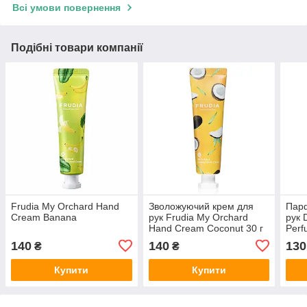
Всі умови повернення
Подібні товари компанії
Frudia My Orchard Hand
Зволожуючий крем для
Пар
Cream Banana
рук Frudia My Orchard
рук 
Hand Cream Coconut 30 г
Per
Екст
140
140
130
₴
₴
Купити
Купити