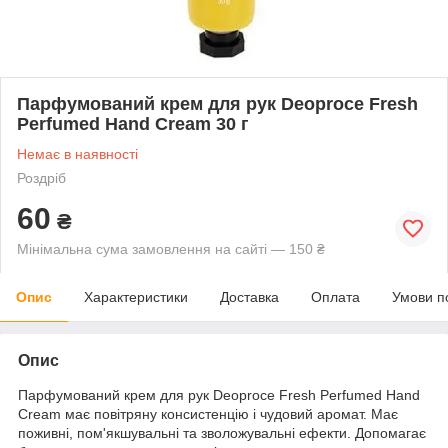
Парфумований крем для рук Deoproce Fresh
Perfumed Hand Cream 30 г
Немає в наявності
Роздріб
60
₴
Мінімальна сума замовлення на сайті — 150 ₴
Опис
Характеристики
Доставка
Оплата
Умови п
Опис
Парфумований крем для рук Deoproce Fresh Perfumed Hand
Cream має повітряну консистенцію і чудовий аромат. Має
поживні, пом'якшувальні та зволожувальні ефекти. Допомагає