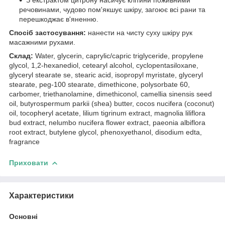
речовинами, чудово пом'якшує шкіру, загоює всі рани та
перешкоджає в'яненню.
Спосіб застосування:
нанести на чисту суху шкіру рук
масажними рухами.
Склад:
Water, glycerin, caprylic/capric triglyceride, propylene
glycol, 1,2-hexanediol, cetearyl alcohol, cyclopentasiloxane,
glyceryl stearate se, stearic acid, isopropyl myristate, glyceryl
stearate, peg-100 stearate, dimethicone, polysorbate 60,
carbomer, triethanolamine, dimethiconol, camellia sinensis seed
oil, butyrospermum parkii (shea) butter, cocos nucifera (coconut)
oil, tocopheryl acetate, lilium tigrinum extract, magnolia liliflora
bud extract, nelumbo nucifera flower extract, paeonia albiflora
root extract, butylene glycol, phenoxyethanol, disodium edta,
fragrance
Приховати
Характеристики
Основні