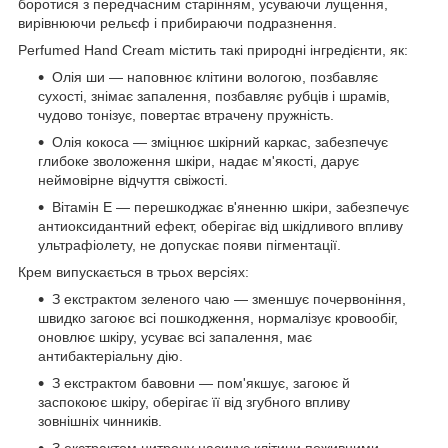
боротися з передчасним старінням, усуваючи лущення,
вирівнюючи рельєф і прибираючи подразнення.
Perfumed Hand Cream містить такі природні інгредієнти, як:
Олія ши — наповнює клітини вологою, позбавляє
сухості, знімає запалення, позбавляє рубців і шрамів,
чудово тонізує, повертає втрачену пружність.
Олія кокоса — зміцнює шкірний каркас, забезпечує
глибоке зволоження шкіри, надає м'якості, дарує
неймовірне відчуття свіжості.
Вітамін Е — перешкоджає в'яненню шкіри, забезпечує
антиоксидантний ефект, оберігає від шкідливого впливу
ультрафіолету, не допускає появи пігментації.
Крем випускається в трьох версіях:
З екстрактом зеленого чаю — зменшує почервоніння,
швидко загоює всі пошкодження, нормалізує кровообіг,
оновлює шкіру, усуває всі запалення, має
антибактеріальну дію.
З екстрактом бавовни — пом'якшує, загоює й
заспокоює шкіру, оберігає її від згубного впливу
зовнішніх чинників.
З екстрактом цитрону насичує клітини поживними