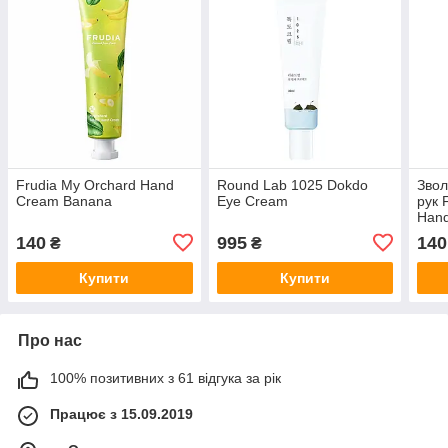
Frudia My Orchard Hand
Round Lab 1025 Dokdo
Звол
Cream Banana
Eye Cream
рук 
Hand
140
995
140
₴
₴
Купити
Купити
Про нас
100% позитивних з 61 відгука за рік
Працює з 15.09.2019