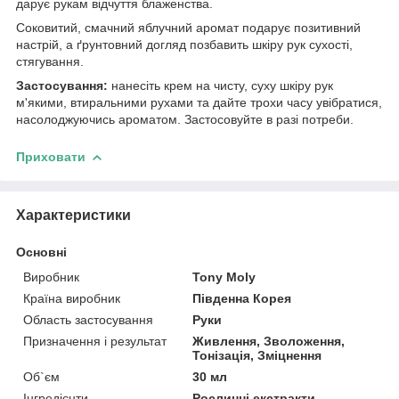
дарує рукам відчуття блаженства.
Соковитий, смачний яблучний аромат подарує позитивний
настрій, а ґрунтовний догляд позбавить шкіру рук сухості,
стягування.
Застосування:
нанесіть крем на чисту, суху шкіру рук
м'якими, втиральними рухами та дайте трохи часу увібратися,
насолоджуючись ароматом. Застосовуйте в разі потреби.
Приховати
Характеристики
Основні
Виробник
Tony Moly
Країна виробник
Південна Корея
Область застосування
Руки
Призначення і результат
Живлення, Зволоження,
Тонізація, Зміцнення
Об`єм
30 мл
Інгредієнти
Рослинні екстракти,