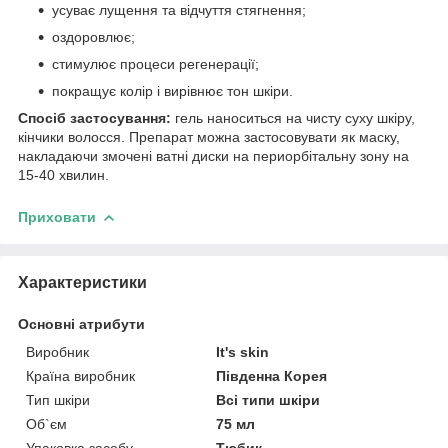
усуває лущення та відчуття стягнення;
оздоровлює;
стимулює процеси регенерації;
покращує колір і вирівнює тон шкіри.
Спосіб застосування:
гель наноситься на чисту суху шкіру,
кінчики волосся. Препарат можна застосовувати як маску,
накладаючи змочені ватні диски на периорбітальну зону на
15-40 хвилин.
Приховати
Характеристики
Основні атрибути
Виробник
It's skin
Країна виробник
Південна Корея
Тип шкіри
Всі типи шкіри
Об`єм
75 мл
Упаковка засобу
Тюбик