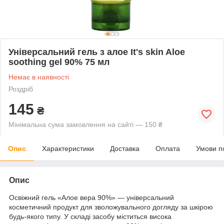
Універсальний гель з алое It's skin Aloe
soothing gel 90% 75 мл
Немає в наявності
Роздріб
145
₴
Мінімальна сума замовлення на сайті — 150 ₴
Опис
Характеристики
Доставка
Оплата
Умови п
Опис
Освіжний гель «Алое вера 90%» — універсальний
косметичний продукт для зволожувального догляду за шкірою
будь-якого типу. У складі засобу міститься висока