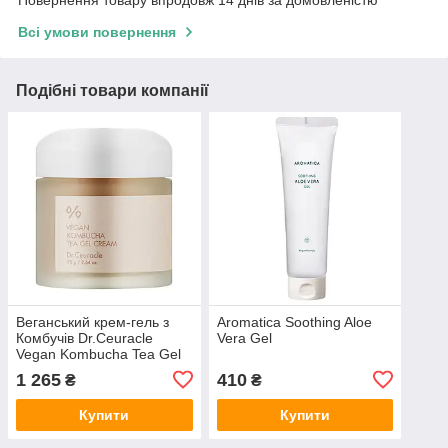
Повернення товару впродовж 14 днів за домовленістю
Всі умови повернення
Подібні товари компанії
Веганський крем-гель з
Aromatica Soothing Aloe
Комбучів Dr.Ceuracle
Vera Gel
Vegan Kombucha Tea Gel
Cream 75 мл
1 265
410
₴
₴
Купити
Купити