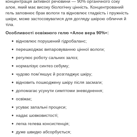
концентрація активної речовини — 90% органічного соку
алое, який має високу біологічну цінність. Концентрований
гель заповнює брак вологи та відновлює гладкість і пружність
шкіри, може застосовуватися для догляду шкірою обличчя й
тіла.
Особливості освіжного гелю «Алое вера 90%»:
відновлює порушений гідробаланс;
перешкоджає випаровуванню цінної вологи;
регулює роботу сальних залоз;
нормалізує синтез себуму;
чудово пом'якшує й розгладжує шкіру;
відновить пошкоджену шкіру після засмаги;
допомагає усунути симптоми зневоднення;
освіжає;
усуває запальні процеси;
надає шовковистості;
легка гелева консистенція;
дуже швидко абсорбується;