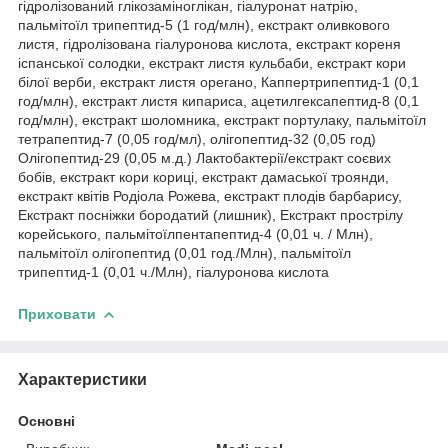
гідролізований глікозаміноглікан, гіалуронат натрію,
пальмітоїл трипептид-5 (1 год/млн), екстракт оливкового
листя, гідролізована гіалуронова кислота, екстракт кореня
іспанської солодки, екстракт листя кульбаби, екстракт кори
білої верби, екстракт листя орегано, Каппертрипептид-1 (0,1
год/млн), екстракт листя кипариса, ацетилгексапептид-8 (0,1
год/млн), екстракт шоломника, екстракт портулаку, пальмітоїл
тетрапептид-7 (0,05 год/мл), олігопептид-32 (0,05 год)
Олігопептид-29 (0,05 м.д.) Лактобактерії/екстракт соєвих
бобів, екстракт кори кориці, екстракт дамаської троянди,
екстракт квітів Родіола Рожева, екстракт плодів барбарису,
Екстракт посніжки бородатий (лишник), Екстракт прострілу
корейського, пальмітоїлпентапептид-4 (0,01 ч. / Млн),
пальмітоїл олігопептид (0,01 год./Млн), пальмітоїл
трипептид-1 (0,01 ч./Млн), гіалуронова кислота
Приховати
Характеристики
Основні