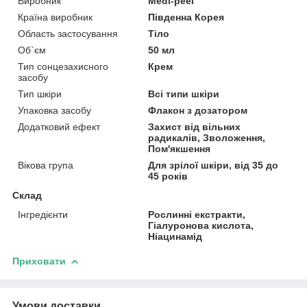
Виробник
Medi-peel
Країна виробник
Південна Корея
Область застосування
Тіло
Об`єм
50 мл
Тип сонцезахисного
Крем
засобу
Тип шкіри
Всі типи шкіри
Упаковка засобу
Флакон з дозатором
Додатковий ефект
Захист від вільних
радикалів, Зволоження,
Пом'якшення
Вікова група
Для зрілої шкіри, від 35 до
45 років
Склад
Інгредієнти
Рослинні екстракти,
Гіалуронова кислота,
Ніацинамід
Приховати
Умови доставки