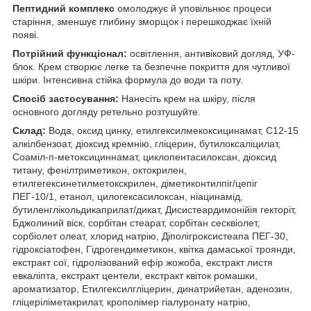
Пептидний комплекс
омолоджує й уповільнює процеси
старіння, зменшує глибину зморщок і перешкоджає їхній
появі.
Потрійний функціонал:
освітлення, антивіковий догляд, УФ-
блок. Крем створює легке та безпечне покриття для чутливої
шкіри. Інтенсивна стійка формула до води та поту.
Спосіб застосування:
Нанесіть крем на шкіру, після
основного догляду ретельно розтушуйте.
Склад:
Вода, оксид цинку, етилгексилмекоксицинамат, C12-15
алкілбензоат, діоксид кремнію, гліцерин, бутилоксаліцилат,
Соаміл-п-метоксициннамат, циклопентасилоксан, діоксид
титану, фенілтриметикон, октокрилен,
етилгегексинетилметокскрилен, діметиконтилпіг/цепіг
ПЕГ-10/1, етанол, цилогексасилоксан, ніацинамід,
бутиленглікольдикаприлат/дикат, Дисистеардимонійія гекторіт,
Бджолиний віск, сорбітан стеарат, сорбітан сесквіолет,
сорбіолет олеат, хлорид натрію, Діполігроксистеапа ПЕГ-30,
гідроксіатофен, Гідрогендиметикон, квітка дамаської троянди,
екстракт сої, гідролізований ефір жожоба, екстракт листя
евкаліпта, екстракт центели, екстракт квіток ромашки,
ароматизатор, Етилгексилгліцерин, динатрийетан, аденозин,
гліцеріліметакрилат, крополімер гіалуронату натрію,