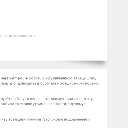
ів
за домовленістю
llagen Ampoule
робить шкіру щільнішою та міцнішою,
альну дію, допомагає в боротьбі з розширеними порами,
є їх глибину та виразність, знижує зони та частоту
воложує та сприяє утриманню вологи, підтримує
пливу зовнішніх чинників. Заспокоює подразнення й