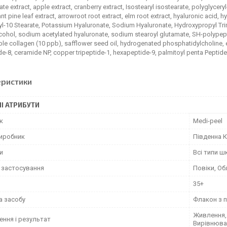
e extract, apple extract, cranberry extract, Isostearyl isostearate, polyglycer
iant pine leaf extract, arrowroot root extract, elm root extract, hyaluronic acid
yl-10 Stearate, Potassium Hyaluronate, Sodium Hyaluronate, Hydroxypropyl T
lcohol, sodium acetylated hyaluronate, sodium stearoyl glutamate, SH-polypept
ble collagen (10 ppb), safflower seed oil, hydrogenated phosphatidylcholine, 
e-8, ceramide NP, copper tripeptide-1, hexapeptide-9, palmitoyl penta Peptide-
еристики
І АТРИБУТИ
к
Medi-peel
виробник
Південна 
и
Всі типи ш
 застосування
Повіки, Об
35+
а засобу
Флакон з 
Живлення,
ення і результат
Вирівнюва