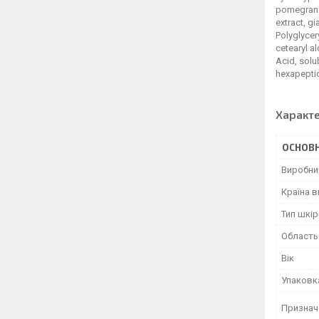
pomegranat
extract, g
Polyglycer
cetearyl a
Acid, solu
hexapeptid
Характ
ОСНОВН
Виробни
Країна 
Тип шкір
Область
Вік
Упаковк
Признач