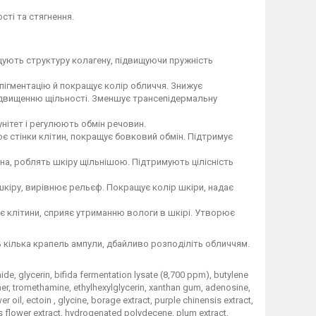
ті та стягнення.
ують структуру колагену, підвищуючи пружність
пігментацію й покращує колір обличчя. Знижує
підвищенню щільності. Зменшує трансепідермальну
нітет і регулюють обмін речовин.
є стінки клітин, покращує бовковий обмін. Підтримує
а, роблять шкіру щільнішою. Підтримують цілісність
шкіру, вирівнює рельєф. Покращує колір шкіри, надає
є клітини, сприяє утриманню вологи в шкірі. Утворює
ь кілька крапель ампули, дбайливо розподіліть обличчям.
de, glycerin, bifida fermentation lysate (8,700 ppm), butylene
ymer, tromethamine, ethylhexylglycerin, xanthan gum, adenosine,
il, ectoin , glycine, borage extract, purple chinensis extract,
us flower extract, hydrogenated polydecene, plum extract,