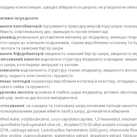
 згущену консистенцію, швидко вбирається шкірою, не утворюючи липкос
ктивні інгредієнти:
менти лактобактерій
підтримують природну мікрофлору шкіри, покращ
 Мають освітлювальну дію, зменшують прояв пігментації.
цинамід
уповільнює доставляння меланіну до епідермісу, зменшує гіпер
ість шкіри до зовнішніх подразників, сприяє виробленню колагену та 
 вологи та захисний бар'єр шкіри
менти біфідобактерій
зміцнюють захисний бар'єр шкіри, зміцнюють іму
ролізований колаген
відновлює структуру епідермісу зсередини, зміцню
с шкіри, розгладжує зморшки та заломи.
нокислоти
відновлюють структуру тканин епідермісу, зміцнюють волокн
місу, надають еластичність і пружність.
плекс пептидів
нормалізує вироблення колагену й еластину, згладжує 
рового сяйва та пружності.
луронова кислота
проникає в глибокі шари епідермісу, активно зволожу
ий шар, який не дає волозі випаруватися.
астосування:
на очищену та тонізовану шкіру кінчиками пальців нанесіт
плескувальними рухами вбийте засіб у шкіру, дочекайтеся вбирання.
rified water, octyldodecanol, coco-caprylate/caprate, 1,2-hexanediol, niacinami
saponifiable hydrogenated olive oil. , Acrylate/C10-30 alkyl acrylate crosspol
DTA, cabbage extract, Lactobacillus fermentation (200 ppm), chamomile flower o
line, proline, cyanocobalamin, watermelon extract, strawberry extract, hibisc