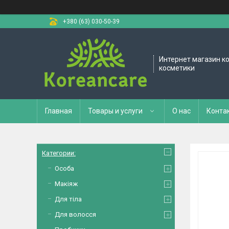
+380 (63) 030-50-39
Интернет магазин к
косметики
Главная
Товары и услуги
О нас
Конта
Категории:
Особа
Макіяж
Для тіла
Для волосся