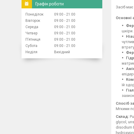
Графік роботи
Засіб має
Понеділок
09:00
21:00
Основні а
Вівторок
09:00
21:00
Фер
Середа
09:00
21:00
шкіри.
Четвер
09:00
21:00
Ніа
Пʼятниця
09:00
21:00
чутлив
Субота
09:00
21:00
втрату
Неділя
Вихідний
Фер
Гід
матрик
Амі
епідер
Ком
їй здо
Гіа
захисн
Спосіб з
Мгкими по
Склад:
Pu
glycol, un
disodium E
hydroxypro