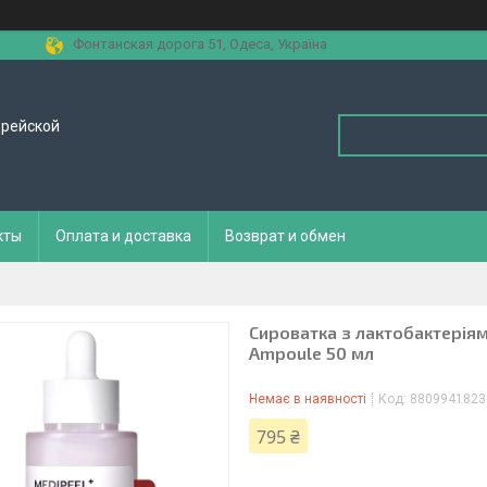
Фонтанская дорога 51, Одеса, Україна
орейской
кты
Оплата и доставка
Возврат и обмен
Сироватка з лактобактеріям
Ampoule 50 мл
Немає в наявності
Код:
8809941823
795 ₴