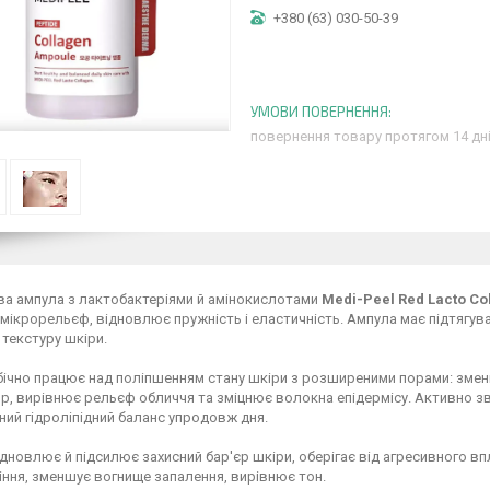
+380 (63) 030-50-39
повернення товару протягом 14 дн
ва ампула з лактобактеріями й амінокислотами
Medi-Peel
Red Lacto Co
мікрорельєф, відновлює пружність і еластичність. Ампула має підтягув
текстуру шкіри.
бічно працює над поліпшенням стану шкіри з розширеними порами: зменшу
р, вирівнює рельєф обличчя та зміцнює волокна епідермісу. Активно з
ий гідроліпідний баланс упродовж дня.
дновлює й підсилює захисний бар'єр шкіри, оберігає від агресивного в
ння, зменшує вогнище запалення, вирівнює тон.