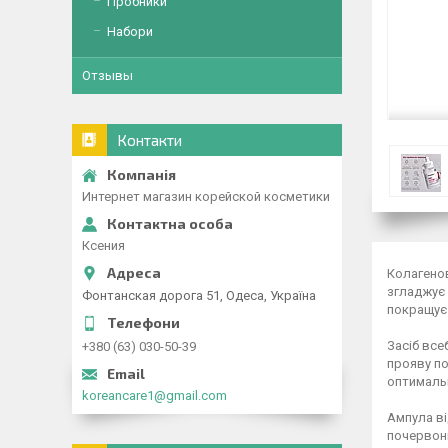
Пробники
Набори
Отзывы
Контакти
Интернет магазин корейской косметики
Ксения
Колагено
згладжує 
Фонтанская дорога 51, Одеса, Україна
покращує 
Засіб все
+380 (63) 030-50-39
прояву по
оптимальн
koreancare1@gmail.com
Ампула ві
почервоні