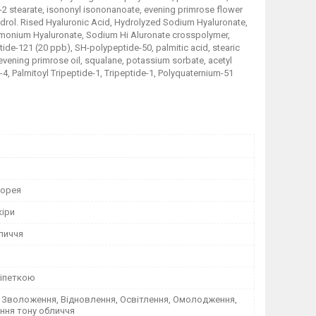
yl-2 stearate, isononyl isononanoate, evening primrose flower
, hydrol. Rised Hyaluronic Acid, Hydrolyzed Sodium Hyaluronate,
rimonium Hyaluronate, Sodium Hi Aluronate crosspolymer,
ide-121 (20 ppb), SH-polypeptide-50, palmitic acid, stearic
evening primrose oil, squalane, potassium sorbate, acetyl
4, Palmitoyl Tripeptide-1, Tripeptide-1, Polyquaternium-51
Корея
кіри
личчя
піпеткою
 Зволоження, Відновлення, Освітлення, Омолодження,
ння тону обличчя