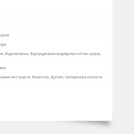
Корея
кіри
, Відновлення, Відлущування відмерлих клітин шкіри,
ень
линні екстракти, Алантоїн, Аргінін, Саліцилова кислота