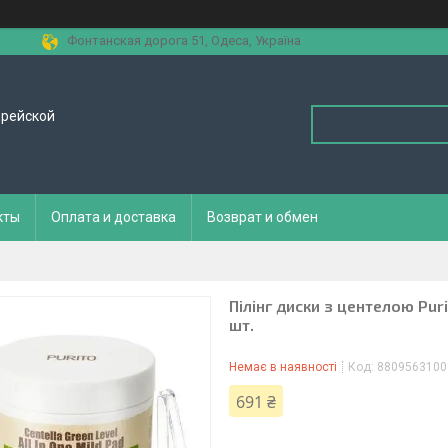
Фонтанская дорога 51, Одеса, Україна
орейской
кты
Оплата и доставка
Возврат и обмен
Пілінг диски з центелою Puri
шт.
Немає в наявності
Код:
8809563100
691 ₴