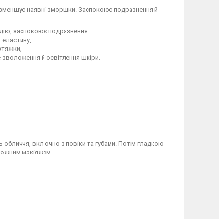
а зменшує наявні зморшки. Заспокоює подразнення й
дію, заспокоює подразнення,
 еластину,
зтяжки,
 зволоження й освітлення шкіри.
 обличчя, включно з повіки та губами. Потім гладкою
кожним макіяжем.