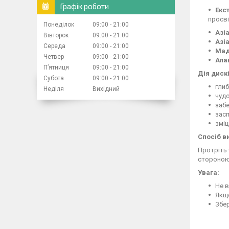
Графік роботи
Екс
просві
Понеділок
09:00
21:00
Азі
Вівторок
09:00
21:00
Азі
Середа
09:00
21:00
Мад
Четвер
09:00
21:00
Ала
Пʼятниця
09:00
21:00
Дія дискі
Субота
09:00
21:00
глиб
Неділя
Вихідний
чудо
забе
зас
зміц
Спосіб в
Протріть 
стороною 
Увага:
Не в
Якщо
Збер