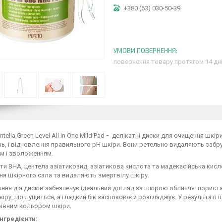
+380 (63) 030-50-39
повернення товару протягом 14 дн
tella Green Level All In One Mild Pad
-
делікатні диски для очищення шкіри
ь, і відновлення правильного pH шкіри. Вони ретельно видаляють забруд
м і зволоженням.
и BHA, центела азіатикозид, азіатикова кислота та мадекасійська кис
я шкірного сала та видаляють змертвілу шкіру.
ня дія дисків забезпечує ідеальний догляд за шкірою обличчя: порис
кіру, що лущиться, а гладкий бік заспокоює й розгладжує. У результат
 рівним кольором шкіри.
інгредієнти: