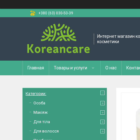
+380 (63) 030-50-39
Интернет магазин к
косметики
Главная
Товары и услуги
О нас
Конта
Категории:
Особа
Макіяж
Для тіла
Для волосся