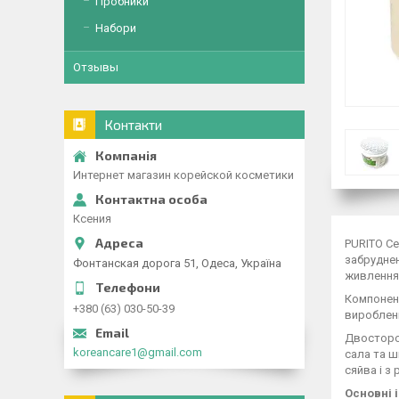
Пробники
Набори
Отзывы
Контакти
Интернет магазин корейской косметики
Ксения
PURITO Cen
забруднен
Фонтанская дорога 51, Одеса, Україна
живлення
Компонент
+380 (63) 030-50-39
виробленн
Двосторон
koreancare1@gmail.com
сала та ш
сяйва і з
Основні 