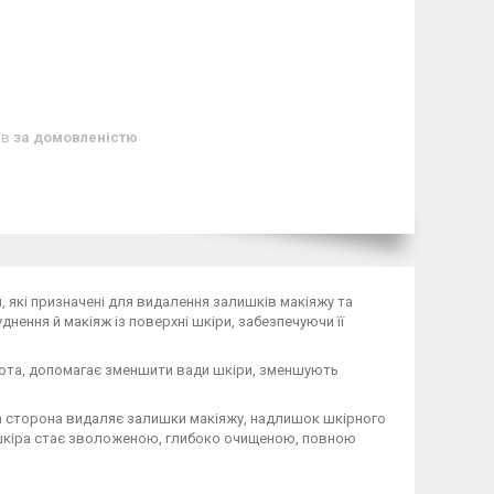
ів
за домовленістю
, які призначені для видалення залишків макіяжу та
нення й макіяж із поверхні шкіри, забезпечуючи її
лота, допомагає зменшити вади шкіри, зменшують
та сторона видаляє залишки макіяжу, надлишок шкірного
і шкіра стає зволоженою, глибоко очищеною, повною