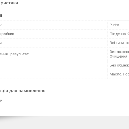
еристики
І
к
Purito
виробник
Південна 
и
Всі типи ш
Зволоження
ення і результат
Очищення
Без обмеж
Масло, Рос
ація для замовлення
 ₴