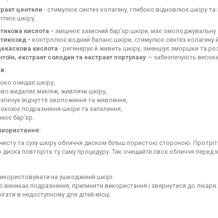
тракт центели
- стимулює синтез колагену, глибоко відновлює шкіру т
тлює шкіру,
атикова кислота -
зміцнює захисний бар'єр шкіри, має омолоджувальну 
атикозид -
контролює водний баланс шкіри, стимулює синтез колагену й
екаскова кислота
- регенерує й живить шкіру, зменшує зморшки та ро
нтоїн, екстракт солодки та екстракт портулаку
— забезпечують високе
в:
око очищає шкіру,
во видаляє макіяж, живлячи шкіру,
зпечує відчуття зволоження та живлення,
покоює подразнення шкіри та запалення,
нює бар'єр.
икористання:
чисту та суху шкіру обличчя диском більш пористою стороною. Протріть
диска повторіть ту саму процедуру. Так очищайте своє обличчя перед 
икористовувати на ушкодженій шкірі.
 виникає подразнення, припинити використання і звернутися до лікаря.
ігати в недоступному для дітей місці.