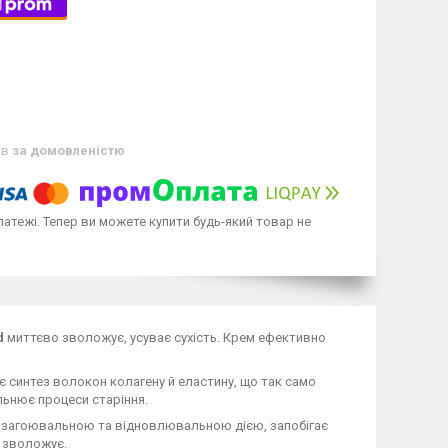
ів
за домовленістю
латежі. Тепер ви можете купити будь-який товар не
d
миттєво зволожує, усуває сухість. Крем ефективно
 синтез волокон колагену й еластину, що так само
ільнює процеси старіння.
ю загоювальною та відновлювальною дією, запобігає
о зволожує.