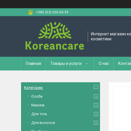
+380 (63) 030-50-39
Интернет магазин к
косметики
Главная
Товары и услуги
О нас
Конта
Категории:
Особа
Макіяж
Для тіла
Для волосся