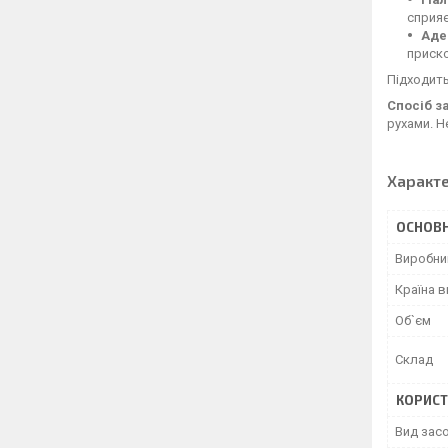
сприяє
Аде
приско
Підходить
Спосіб з
рухами. Н
Характ
ОСНОВН
Виробни
Країна 
Об`єм
Склад
КОРИСТ
Вид зас