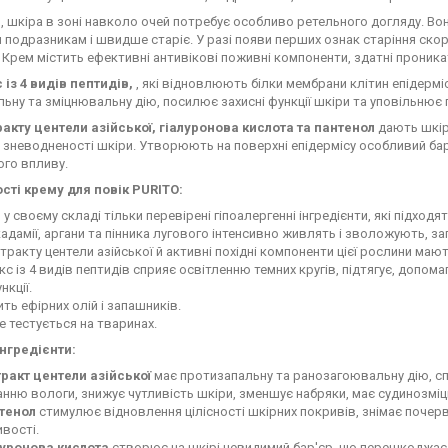
, шкіра в зоні навколо очей потребує особливо ретельного догляду. Во
 подразникам і швидше старіє. У разі появи перших ознак старіння ско
Крем містить ефективні антивікові поживні компоненти, здатні проника
 із 4 видів пептидів,
, які відновлюють білки мембрани клітин епідермі
льну та зміцнювальну дію, посилює захисні функції шкіри та уповільнює 
ракту центели азійської, гіалуронова кислота та пантенол
дають шкір
а зневодненості шкіри. Утворюють на поверхні епідермісу особливий бар
ого впливу.
сті крему для повік PURITO:
 у своєму складі тільки перевірені гіпоалергенні інгредієнти, які підходя
кадамії, аргани та пінника лугового інтенсивно живлять і зволожують, за
тракту центели азійської й активні похідні компоненти цієї рослини ма
с із 4 видів пептидів сприяє освітленню темних кругів, підтягує, допом
нкції.
ить ефірних олій і запашників.
не тестується на тваринах.
інгредієнти:
тракт центели азійської
має протизапальну та ранозагоювальну дію, сп
нню вологи, знижує чутливість шкіри, зменшує набряки, має судинозмі
тенол
стимулює відновлення цілісності шкірних покривів, знімає почер
вості.
луронова кислота
створює на шкірі невидимий бар'єр, що перешкоджає