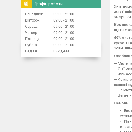
Графік роботи
Як відомо
зовнішнім
Понеділок
09:00
21:00
зморшки. 
Вівторок
09:00
21:00
Комплекс
Середа
09:00
21:00
підтягува
Четвер
09:00
21:00
49% екст
Пʼятниця
09:00
21:00
сухості т
Субота
09:00
21:00
зовнішнь
Неділя
Вихідний
Особливо
— Містить
— Олії ма
— 49% екс
— Комплек
захисні фу
— Не міст
— Веган, 
Основні 
Екс
утрима
Пан
власти
Гіа