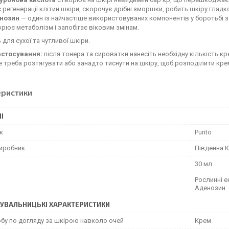
 регенерації клітин шкіри, скорочує дрібні зморшки, робить шкіру гладк
нозин
— один із найчастіше використовуваних компонентів у боротьбі з
рює метаболізм і запобігає віковим змінам.
 для сухої та чутливої шкіри.
астосування:
після тонера та сироватки нанесіть необхідну кількість 
е треба розтягувати або занадто тиснути на шкіру, щоб розподілити кр
еристики
І
к
Purito
виробник
Південна 
30 мл
Рослинні е
Аденозин
УВАЛЬНИЦЬКІ ХАРАКТЕРИСТИКИ
обу по догляду за шкірою навколо очей
Крем