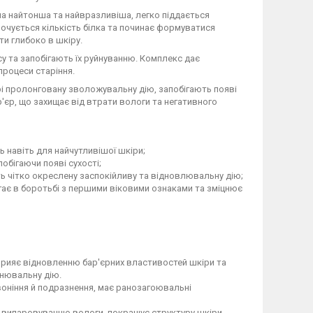
на найтонша та найвразливіша, легко піддається
рочується кількість білка та починає формуватися
ти глибоко в шкіру.
су та запобігають їх руйнуванню. Комплекс дає
процеси старіння.
і пролонговану зволожувальну дію, запобігають появі
'єр, що захищає від втрати вологи та негативного
ть навіть для найчутливішої шкіри;
побігаючи появі сухості;
ють чітко окреслену заспокійливу та відновлювальну дію;
агає в боротьбі з першими віковими ознаками та зміцнює
рияє відновленню бар'єрних властивостей шкіри та
цнювальну дію.
воніння й подразнення, має ранозагоювальні
 випаровуванню вологи, покращує структуру шкіри,