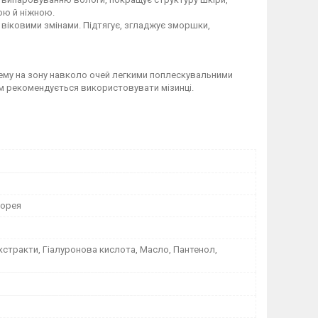
ою й ніжною.
 віковими змінами. Підтягує, згладжує зморшки,
крему на зону навколо очей легкими поплескувальними
ем рекомендується використовувати мізинці.
Корея
кстракти, Гіалуронова кислота, Масло, Пантенол,