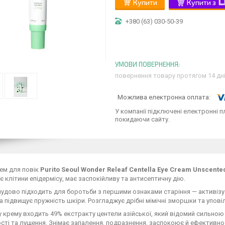
Купити
Купити з
+380 (63) 030-50-39
повернення товару протягом 14 дн
У компанії підключені електронні п
покидаючи сайту.
ем для повік
Purito Seoul Wonder Releaf Centella Eye Cream Unscente
 клітини епідермісу, має заспокійливу та антисептичну дію.
удово підходить для боротьби з першими ознаками старіння — активізує
та підвищує пружність шкіри. Розгладжує дрібні мімічні зморшки та упов
 крему входить 49% екстракту центели азійської, який відомий сильно
ості та лущення. Знімає запалення, подразнення, заспокоює й ефективн