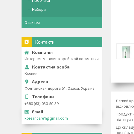
Пробники
Набори
Отзывы
Контакти
Интернет магазин корейской косметики
Ксения
Фонтанская дорога 51, Одеса, Україна
Легкий кр
+380 (63) 030-50-39
відновлює
Продукт ч
koreancare1@gmail.com
підтягує 
До складу
появі сух