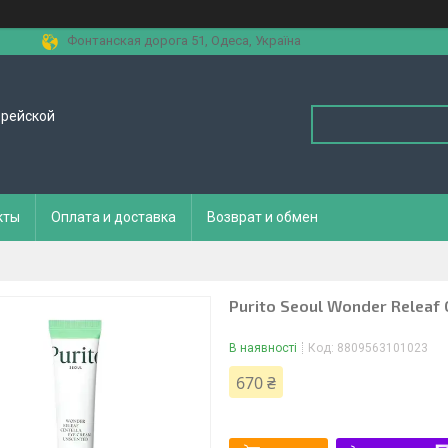
Фонтанская дорога 51, Одеса, Україна
орейской
кты
Оплата и доставка
Возврат и обмен
Purito Seoul Wonder Releaf 
В наявності
Код:
8809563101023
670 ₴