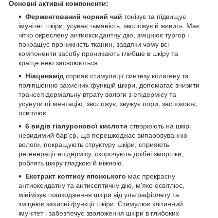
Основні активні компоненти:
Ферментований чорний чай
тонізує та підвищує
імунітет шкіри, усуває тьмяність, зволожує й живить. Має
чітко окреслену антиоксидантну дію, зміцнює тургор і
покращує проникність тканин, завдяки чому всі
компоненти засобу проникають глибше в шкіру та
краще нею засвоюються.
Ніацинамід
сприяє стимуляції синтезу колагену та
поліпшенню захисних функцій шкіри, допомагає знизити
трансепідермальну втрату вологи з епідермісу та
усунути пігментацію, зволожує, звужує пори, заспокоює,
освітлює.
6 видів гіалуронової кислоти
створюють на шкірі
невидимий бар'єр, що перешкоджає випаровуванню
вологи, покращують структуру шкіри, сприяють
регенерації епідермісу, скорочують дрібні зморшки,
роблять шкіру гладкою й ніжною.
Екстракт коптису японського
має прекрасну
антиоксидатну та антисептичну дію, м'яко освітлює,
мінімізує пошкодження шкіри від ультрафіолету та
зміцнює захисні функції шкіри. Стимулює клітинний
імунітет і забезпечує зволоження шкіри в глибоких