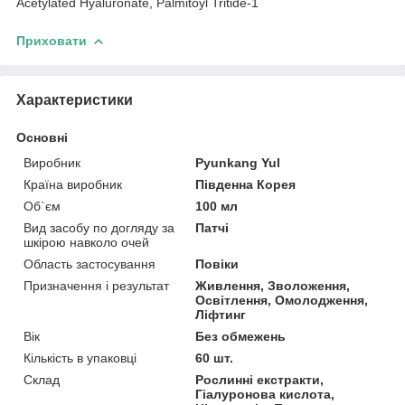
Acetylated Hyaluronate, Palmitoyl Tritide-1
Приховати
Характеристики
Основні
Виробник
Pyunkang Yul
Країна виробник
Південна Корея
Об`єм
100 мл
Вид засобу по догляду за
Патчі
шкірою навколо очей
Область застосування
Повіки
Призначення і результат
Живлення, Зволоження,
Освітлення, Омолодження,
Ліфтинг
Вік
Без обмежень
Кількість в упаковці
60 шт.
Склад
Рослинні екстракти,
Гіалуронова кислота,