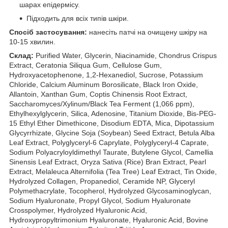
шарах епідермісу.
Підходить для всіх типів шкіри.
Спосіб застосування:
нанесіть патчі на очищену шкіру на
10-15 хвилин.
Склад:
Purified Water, Glycerin, Niacinamide, Chondrus Crispus
Extract, Ceratonia Siliqua Gum, Cellulose Gum,
Hydroxyacetophenone, 1,2-Hexanediol, Sucrose, Potassium
Chloride, Calcium Aluminum Borosilicate, Black Iron Oxide,
Allantoin, Xanthan Gum, Coptis Chinensis Root Extract,
Saccharomyces/Xylinum/Black Tea Ferment (1,066 ppm),
Ethylhexylglycerin, Silica, Adenosine, Titanium Dioxide, Bis-PEG-
15 Ethyl Ether Dimethicone, Disodium EDTA, Mica, Dipotassium
Glycyrrhizate, Glycine Soja (Soybean) Seed Extract, Betula Alba
Leaf Extract, Polyglyceryl-6 Caprylate, Polyglyceryl-4 Caprate,
Sodium Polyacryloyldimethyl Taurate, Butylene Glycol, Camellia
Sinensis Leaf Extract, Oryza Sativa (Rice) Bran Extract, Pearl
Extract, Melaleuca Alternifolia (Tea Tree) Leaf Extract, Tin Oxide,
Hydrolyzed Collagen, Propanediol, Ceramide NP, Glyceryl
Polymethacrylate, Tocopherol, Hydrolyzed Glycosaminoglycan,
Sodium Hyaluronate, Propyl Glycol, Sodium Hyaluronate
Crosspolymer, Hydrolyzed Hyaluronic Acid,
Hydroxypropyltrimonium Hyaluronate, Hyaluronic Acid, Bovine