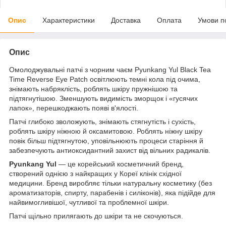
Опис
Характеристики
Доставка
Оплата
Умови п
Опис
Омолоджувальні патчі з чорним чаєм Pyunkang Yul Black Tea
Time Reverse Eye Patch освітлюють темні кола під очима,
знімають набряклість, роблять шкіру пружнішою та
підтягнутішою. Зменшують видимість зморщок і «гусячих
лапок», перешкоджають появі в'ялості.
Патчі глибоко зволожують, знімають стягнутість і сухість,
роблять шкіру ніжною й оксамитовою. Роблять ніжну шкіру
повік більш підтягнутою, уповільнюють процеси старіння й
забезпечують антиоксидантний захист від вільних радикалів.
Pyunkang Yul
— це корейський косметичний бренд,
створений однією з найкращих у Кореї клінік східної
медицини. Бренд виробляє тільки натуральну косметику (без
ароматизаторів, спирту, парабенів і силіконів), яка підійде для
найвимогливішої, чутливої та проблемної шкіри.
Патчі щільно прилягають до шкіри та не скочуються.