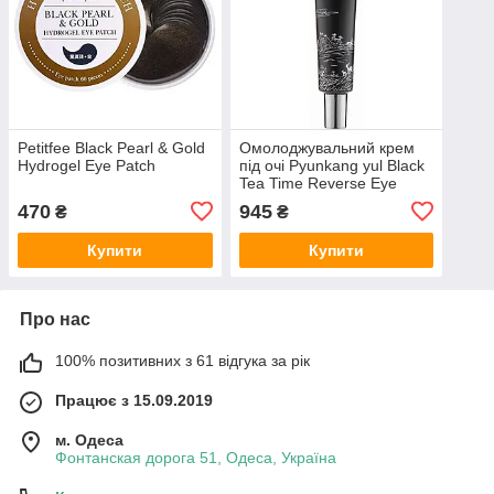
Petitfee Black Pearl & Gold
Омолоджувальний крем
Hydrogel Eye Patch
під очі Pyunkang yul Black
Tea Time Reverse Eye
Cream 25 мл
470
945
₴
₴
Купити
Купити
Про нас
100% позитивних з 61 відгука за рік
Працює з 15.09.2019
м. Одеса
Фонтанская дорога 51, Одеса, Україна