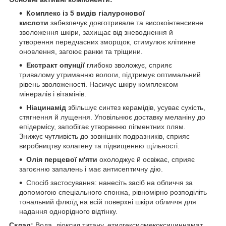
Комплекс із 5 видів гіалуронової
кислоти
забезпечує довготривале та високоінтенсивне
зволоження шкіри, захищає від зневоднення й
утворення передчасних зморщок, стимулює клітинне
оновлення, загоює ранки та тріщини.
Екстракт опунції
глибоко зволожує, сприяє
тривалому утриманню вологи, підтримує оптимальний
рівень зволоженості. Насичує шкіру комплексом
мінералів і вітамінів.
Ніацинамід
збільшує синтез керамідів, усуває сухість,
стягнення й лущення. Уповільнює доставку меланіну до
епідермісу, запобігає утворенню пігментних плям.
Знижує чутливість до зовнішніх подразників, сприяє
виробництву колагену та підвищенню щільності.
Олія перцевої м'яти
охолоджує й освіжає, сприяє
загоєнню запалень і має антисептичну дію.
Спосіб застосування: нанесіть засіб на обличчя за
допомогою спеціального спонжа, рівномірно розподіліть
тональний флюїд на всій поверхні шкіри обличчя для
надання однорідного відтінку.
Склад:
Вода, діоксид титану, етилгексилмекоксициннамат,