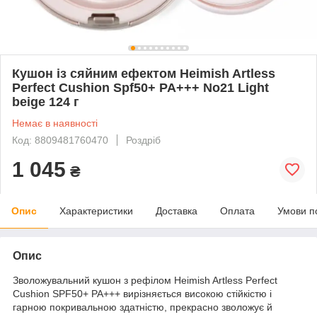
Кушон із сяйним ефектом Heimish Artless
Perfect Cushion Spf50+ PA+++ No21 Light
beige 124 г
Немає в наявності
Код: 8809481760470
Роздріб
1 045
₴
Опис
Характеристики
Доставка
Оплата
Умови п
Опис
Зволожувальний кушон з рефілом Heimish Artless Perfect
Cushion SPF50+ PA+++ вирізняється високою стійкістю і
гарною покривальною здатністю, прекрасно зволожує й