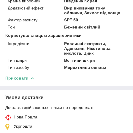
Країна виробник
Південна Корея
Додатковий ефект
Вирівнювання тону
обличчя, Захист від сонця
Фактор захисту
SPF 50
Тон
Бежевий світлий
Користувальницькі характеристики
Інгредієнти
Рослинні екстракти,
Аденозин, Нікотинова
кислота, Цинк
Тип шкіри
Всі типи шкіри
Тип засобу
Мерехтлива основа
Приховати
Умови доставки
Доставка здійснюється тільки по передоплаті.
Нова Пошта
Укрпошта