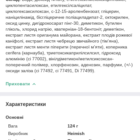
циклопентасилоксан, етилгексілсаліцилат,
циклогексаксилоксан, с-12-15-ароленбензоат, гліцерин,
наніцилінамід, бісгліцеричне поліациладипат-2, октокрилен,
оксид цинку, дигідрокосарат пінг-30, диметикон, бутилен
гліколь, хлорид натрію, кватерніан-18-бентоніт, диметікон,
екстракт листя ориганума майорана, екстракт плодів рожевої
каніфолі, екстракт листя чебрецю звичайного (тім'яна),
екстракт листя менти піперити (перечної м'яти), коперника
cerifera (карнауба), триетоксикаприлілсилсил, гідроксид
алюмінію (ci 77002), вінілдіметикон/метилсиксоксан-
поперечний полімер, хлорфенозин, аденозин, парфуми, (+/-)
оксиди заліза (ci 77492, ci 77491, Di 77499).
Приховати
Характеристики
Основні
Вага
124 г
Виробник
Heimish