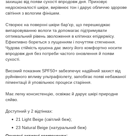
захищає від появи сухості впродовж дня. Приховує
недосконалості шкіри, вирівнює тон і дарує обличчю здорове
світіння з вологим фінішем.
Створює на поверхні шкіри бар'єр, що перешкоджає
випаровуванню вологи та допомагає підтримувати
оптимальний рівень зволоження в клітинах епідермісу.
Ефективно бореться з лущенням і почуттям стягнення.
Чудова стійкість кушона дає змогу його комфортно носити
впродовж дня без потреби частого оновлення й появи
сухості.
Високий показник SPF50+ забезпечує надійний захист від
руйнівного впливу ультрафіолету, запобігає появі небажаної
пігментації й уповільнює процеси старіння.
Має легку консистенцію, освіжає й дарує шкірі природне
сяйво.
Доступний у 2 відтінках:
21 Light Beige (світлий беж);
23 Natural Beige (натуральний беж)
Основні активні компоненти: