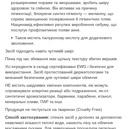
розширеними порами та зморшками, зробить шкіру
здоровою та сяйною. Він впливає на причину
пігментації, блокуючи синтез пігменту — меланіну, що
сприяє зменшенню почервоніння й пігментних плям.
Ніацинамід ефективно регулює вироблення себуму, що
послугує профілактикою появи акне.
Також містить гіалуронову кислоту для додаткового
зволоження.
Засіб підходить навіть чутливій шкірі.
Пінка під час збивання має щільну текстуру збитих вершків.
Усі інгредієнти в складі сертифіковані EWG і безпечні для
використання. Засіб протестований дерматологами та
визнаний безпечним для чутливої шкіри обличчя.
НЕ містить шкідливих хімічних компонентів, які можуть
спровокувати алергічні реакції або подразнення, як-от:
синтетичні ароматизатори, барвники, парабени, етанол,
мінеральні оливи, ПАР та інші.
Продукція не тестується на тваринах (Cruelty Free).
Спосіб застосування:
спіньте засіб у долонях за допомогою
невеликої кількості теплої води, нанесіть піну на обличчя
масажними рухами. Для завершення процедури ретельно