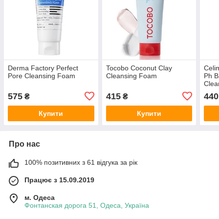
Derma Factory Perfect
Tocobo Coconut Clay
Celi
Pore Cleansing Foam
Cleansing Foam
Ph B
Clea
575
415
440
₴
₴
Купити
Купити
Про нас
100% позитивних з 61 відгука за рік
Працює з 15.09.2019
м. Одеса
Фонтанская дорога 51, Одеса, Україна