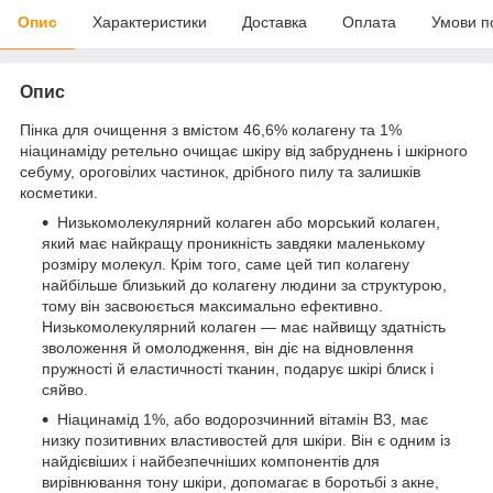
Опис
Характеристики
Доставка
Оплата
Умови п
Опис
Пінка для очищення з вмістом 46,6% колагену та 1%
ніацинаміду ретельно очищає шкіру від забруднень і шкірного
себуму, ороговілих частинок, дрібного пилу та залишків
косметики.
Низькомолекулярний колаген або морський колаген,
який має найкращу проникність завдяки маленькому
розміру молекул. Крім того, саме цей тип колагену
найбільше близький до колагену людини за структурою,
тому він засвоюється максимально ефективно.
Низькомолекулярний колаген — має найвищу здатність
зволоження й омолодження, він діє на відновлення
пружності й еластичності тканин, подарує шкірі блиск і
сяйво.
Ніацинамід 1%, або водорозчинний вітамін В3, має
низку позитивних властивостей для шкіри. Він є одним із
найдієвіших і найбезпечніших компонентів для
вирівнювання тону шкіри, допомагає в боротьбі з акне,