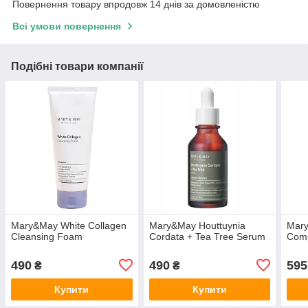
Повернення товару впродовж 14 днів за домовленістю
Всі умови повернення
Подібні товари компанії
Mary&May White Collagen
Mary&May Houttuynia
Mary
Cleansing Foam
Cordata + Tea Tree Serum
Com
490
490
595
₴
₴
Купити
Купити