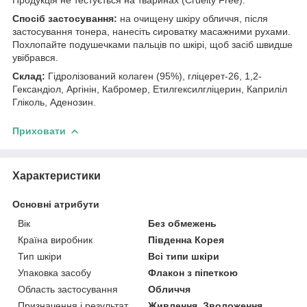
Спосіб застосування:
на очищену шкіру обличчя, після
застосування тонера, нанесіть сироватку масажними рухами.
Похлопайте подушечками пальців по шкірі, щоб засіб швидше
увібрався.
Склад:
Гідролізований колаген (95%), гліцерет-26, 1,2-
Гександіол, Аргінін, Кабромер, Етилгексилгліцерин, Каприліл
Гліколь, Аденозин.
Приховати
Характеристики
Основні атрибути
Вік
Без обмежень
Країна виробник
Південна Корея
Тип шкіри
Всі типи шкіри
Упаковка засобу
Флакон з піпеткою
Область застосування
Обличчя
Призначення і результат
Живлення, Зволоження,