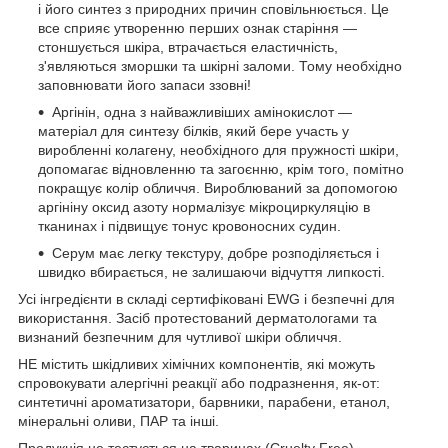
і його синтез з природних причин сповільнюється. Це
все сприяє утворенню перших ознак старіння —
стоншується шкіра, втрачається еластичність,
з'являються зморшки та шкірні заломи. Тому необхідно
заповнювати його запаси ззовні!
Аргінін, одна з найважливіших амінокислот —
матеріал для синтезу білків, який бере участь у
виробленні колагену, необхідного для пружності шкіри,
допомагає відновленню та загоєнню, крім того, помітно
покращує колір обличчя. Вироблюваний за допомогою
аргініну оксид азоту нормалізує мікроциркуляцію в
тканинах і підвищує тонус кровоносних судин.
Серум має легку текстуру, добре розподіляється і
швидко вбирається, не залишаючи відчуття липкості.
Усі інгредієнти в складі сертифіковані EWG і безпечні для
використання. Засіб протестований дерматологами та
визнаний безпечним для чутливої шкіри обличчя.
НЕ містить шкідливих хімічних компонентів, які можуть
спровокувати алергічні реакції або подразнення, як-от:
синтетичні ароматизатори, барвники, парабени, етанол,
мінеральні оливи, ПАР та інші.
Продукція не тестується на тваринах (Cruelty Free).