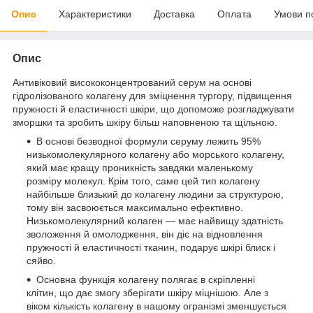
Опис
Характеристики
Доставка
Оплата
Умови п
Опис
Антивіковий висококонцентрований серум на основі
гідролізованого колагену для зміцнення тургору, підвищення
пружності й еластичності шкіри, що допоможе розгладжувати
зморшки та зробить шкіру більш наповненою та щільною.
В основі безводної формули серуму лежить 95%
низькомолекулярного колагену або морського колагену,
який має кращу проникність завдяки маленькому
розміру молекул. Крім того, саме цей тип колагену
найбільше близький до колагену людини за структурою,
тому він засвоюється максимально ефективно.
Низькомолекулярний колаген — має найвищу здатність
зволоження й омолодження, він діє на відновлення
пружності й еластичності тканин, подарує шкірі блиск і
сяйво.
Основна функція колагену полягає в скріпленні
клітин, що дає змогу зберігати шкіру міцнішою. Але з
віком кількість колагену в нашому огранізмі зменшується