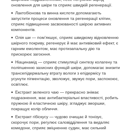
оновлення для шкіри та сприяє швидкій регенерації.
Лактобіонова та винна кислоти допомагають
запустити процеси оновлення та регенерації клітин,
сприяє підвищенню засвоюваності шкірою активних
компонентів.
Олія ши — пом'якшує, сприяє швидкому відновленню
шкірного покриву, регенерує й має антивіковий ефект, є
гарним емолентом, має протизапальну дію та
прискорює загоєння.
Ніацинамід — сприяє стимуляції синтезу колагену та
поліпшенню захисних функцій шкіри, допомагає знизити
трансепідермальну втрату вологи з епідермісу та
усунути пігментацію, зволожує, звужує пори, заспокоює,
освітлює.
Екстракт зеленого чаю — прекрасно знімає
подразнення, має антибактеріальні властивості, робить
пружною й еластичною шкіру, згладжує зморшки,
покращує колір обличчя.
Екстракт гібіскусу — чудово очищає й тонізує,
скорочує пори, регулює саловідділення та видаляє
комедони, сприяє зміцненню судин, має сильний