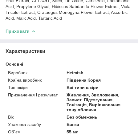
Fruit Extract, CI 77491, Silica, Tin Oxide, Citric Acid, Lactobionic
Acid, Propylene Glycol, Hibiscus Sabdariffa Flower Extract, Viola
Tricolor Extract, Crataegus Monogyna Flower Extract, Ascorbic
Acid, Malic Acid, Tartaric Acid
Приховати
Характеристики
Основні
Виробник
Heimish
Країна виробник
Південна Корея
Тип шкіри
Всі типи шкіри
Призначення і результат
Живлення, Зволоження,
Захист, Підтягування,
Тонізація, Вирівнювання
тону обличчя
Вік
Без обмежень
Упаковка засобу
Банка
Об`єм
55 мл