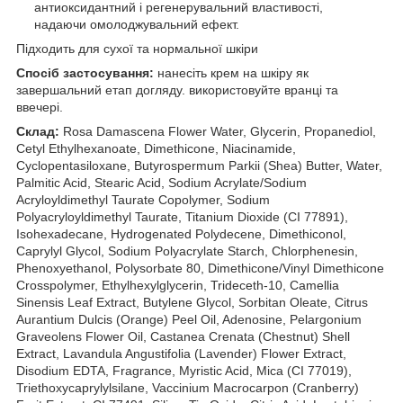
антиоксидантний і регенерувальний властивості,
надаючи омолоджувальний ефект.
Підходить для сухої та нормальної шкіри
Спосіб застосування:
нанесіть крем на шкіру як
завершальний етап догляду. використовуйте вранці та
ввечері.
Склад:
Rosa Damascena Flower Water, Glycerin, Propanediol,
Cetyl Ethylhexanoate, Dimethicone, Niacinamide,
Cyclopentasiloxane, Butyrospermum Parkii (Shea) Butter, Water,
Palmitic Acid, Stearic Acid, Sodium Acrylate/Sodium
Acryloyldimethyl Taurate Copolymer, Sodium
Polyacryloyldimethyl Taurate, Titanium Dioxide (CI 77891),
Isohexadecane, Hydrogenated Polydecene, Dimethiconol,
Caprylyl Glycol, Sodium Polyacrylate Starch, Chlorphenesin,
Phenoxyethanol, Polysorbate 80, Dimethicone/Vinyl Dimethicone
Crosspolymer, Ethylhexylglycerin, Trideceth-10, Camellia
Sinensis Leaf Extract, Butylene Glycol, Sorbitan Oleate, Citrus
Aurantium Dulcis (Orange) Peel Oil, Adenosine, Pelargonium
Graveolens Flower Oil, Castanea Crenata (Chestnut) Shell
Extract, Lavandula Angustifolia (Lavender) Flower Extract,
Disodium EDTA, Fragrance, Myristic Acid, Mica (CI 77019),
Triethoxycaprylylsilane, Vaccinium Macrocarpon (Cranberry)