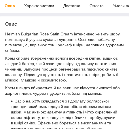
Опис
Характеристики
Доставка
Оплата
Умови п
Опис
Heimish Bulgarian Rose Satin Cream інтенсивно живить шкіру,
пом'якшує й усуває сухість і лущення. Освітлює небажану
пігментацію, вирівнює тон і рельєф шкіри, наповнює здоровим
сяйвом.
Крем сприяє збереженню вологи всередині клітин, зміцнює
ліпідний бар'єр, який захищає шкіру від впливу негативних
чинників. Запускає процеси регенерації та підсилює синтез
колагену. Підвищує пружність і еластичність шкіри, робить її
м'якою, гладкою й оксамитовою.
Крем швидко вбирається й не залишає відчуття липкості або
жирної плівки, чудово підходить як база під макіяж.
Засіб на 63% складається з гідролату болгарської
троянди, який омолоджує й запобігає віковим змінам
шкіри, має антиоксидантну активність і чітко окреслений
ефект ліфтингу, покращує колір обличчя, пробуджуючи
в шкірі сяйво. Ефективно бореться з висипаннями та
шкірними подразненнями, несе потужний заряд