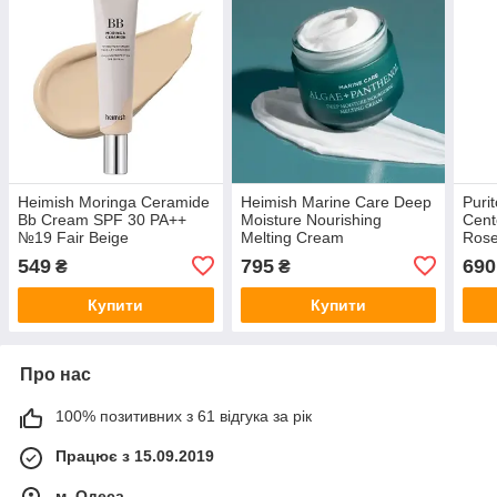
Heimish Moringa Ceramide
Heimish Marine Care Deep
Puri
Bb Cream SPF 30 PA++
Moisture Nourishing
Cent
№19 Fair Beige
Melting Cream
Rose
549
795
690
₴
₴
Купити
Купити
Про нас
100% позитивних з 61 відгука за рік
Працює з 15.09.2019
м. Одеса