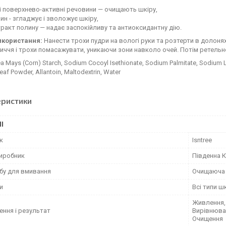
і поверхнево-активні речовини — очищають шкіру,
ин - згладжує і зволожує шкіру,
ракт полину — надає заспокійливу та антиоксидантну дію.
икористання:
Нанести трохи пудри на вологі руки та розтерти в долонях
иччя і трохи помасажувати, уникаючи зони навколо очей. Потім ретельн
a Mays (Corn) Starch, Sodium Cocoyl Isethionate, Sodium Palmitate, Sodium Lau
eaf Powder, Allantoin, Maltodextrin, Water
еристики
І
к
Isntree
виробник
Південна 
обу для вмивання
Очищаюча 
и
Всі типи ш
Живлення,
ення і результат
Вирівнюван
Очищення