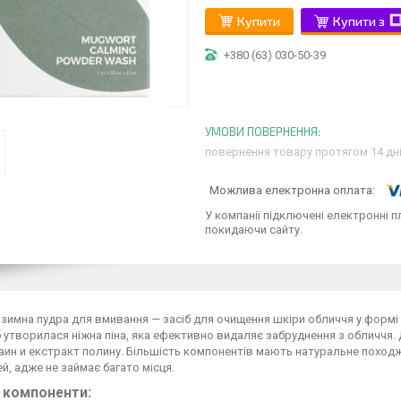
Купити
Купити з
+380 (63) 030-50-39
повернення товару протягом 14 дн
У компанії підключені електронні п
покидаючи сайту.
Ензимна пудра для вмивання — засіб для очищення шкіри обличчя у формі
 утворилася ніжна піна, яка ефективно видаляє забруднення з обличч
аин и екстракт полину. Більшість компонентів мають натуральне поход
, адже не займає багато місця.
 компоненти: