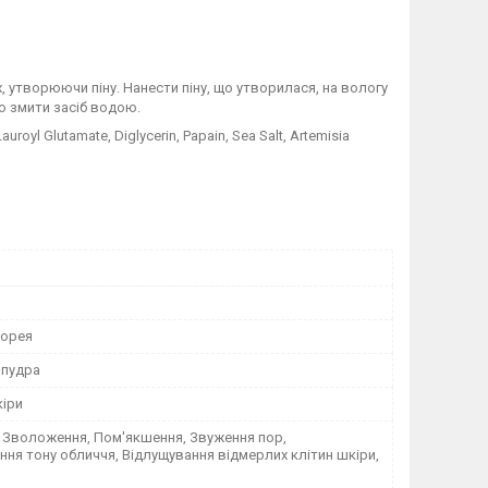
, утворюючи піну. Нанести піну, що утворилася, на вологу
о змити засіб водою.
royl Glutamate, Diglycerin, Papain, Sea Salt, Artemisia
Корея
пудра
кіри
 Зволоження, Пом'якшення, Звуження пор,
ня тону обличчя, Відлущування відмерлих клітин шкіри,