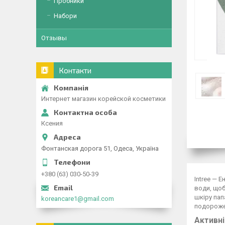
Пробники
Набори
Отзывы
Контакти
Интернет магазин корейской косметики
Ксения
Фонтанская дорога 51, Одеса, Україна
+380 (63) 030-50-39
Intree — 
води, щоб
шкіру пап
koreancare1@gmail.com
подорожей
Активні