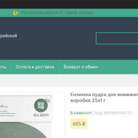
Фонтанская дорога 51, Одеса, Україна
орейской
кты
Оплата и доставка
Возврат и обмен
Ензимна пудра для вмиванн
коробка 25х1 г
В наявності
Код:
8809800940163
665 ₴