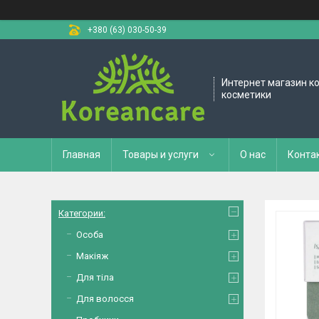
+380 (63) 030-50-39
Интернет магазин к
косметики
Главная
Товары и услуги
О нас
Конта
Категории:
Особа
Макіяж
Для тіла
Для волосся