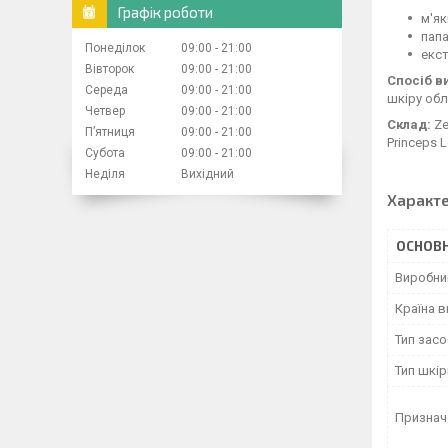
Графік роботи
м'як
папа
Понеділок
09:00
21:00
екст
Вівторок
09:00
21:00
Спосіб в
Середа
09:00
21:00
шкіру обл
Четвер
09:00
21:00
Склад:
Ze
Пʼятниця
09:00
21:00
Princeps L
Субота
09:00
21:00
Неділя
Вихідний
Характ
ОСНОВН
Виробни
Країна 
Тип зас
Тип шкір
Признач