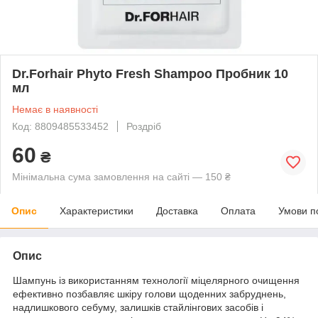
Dr.Forhair Phyto Fresh Shampoo Пробник 10
мл
Немає в наявності
Код: 8809485533452
Роздріб
60
₴
Мінімальна сума замовлення на сайті — 150 ₴
Опис
Характеристики
Доставка
Оплата
Умови п
Опис
Шампунь із використанням технології міцелярного очищення
ефективно позбавляє шкіру голови щоденних забруднень,
надлишкового себуму, залишків стайлінгових засобів і