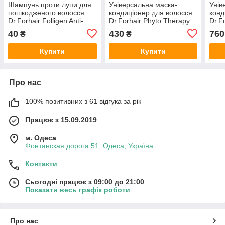
Шампунь проти лупи для
Універсальна маска-
Унів
пошкодженого волосся
кондиціонер для волосся
конд
Dr.Forhair Folligen Anti-
Dr.Forhair Phyto Therapy
Dr.F
Dandruff Shampoo 10 мл
Treatment 70 мл
Trea
40
430
760
₴
₴
Купити
Купити
Про нас
100% позитивних з 61 відгука за рік
Працює з 15.09.2019
м. Одеса
Фонтанская дорога 51, Одеса, Україна
Контакти
Сьогодні працює з 09:00 до 21:00
Показати весь графік роботи
Про нас