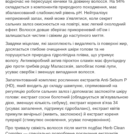
водночас не пересушує кінчики та довжину волосся. На 94%
складається з компонентів природного походження, має
збалансований слабокислий рівень pH. Нейтралізує
неприємний запах, який може з'являтися, коли секрет
сальних залоз окиснюється на повітрі, має легкий охолодний
ефект. Волосся довше зберігає прикореневий об'єм і
залишається чистим і свіжим до наступного миття.
Завдяки міцелам, які захоплюють і видаляють із поверхні жир,
досягається глибоке очищення шкіри голови та не
порушується природна гідроліпідна плівка, що утримує
вологу. Антимікробний актив піроктон оламін має фунгіцидну
дію проти грибків роду Малассезія, запобігає появі лупи,
усуває свербіж і зменшує випадання волосся.
Запатентований комплекс рослинних екстрактів Anti-Sebum P
(HD), який входить до складу шампуню, спрямований на
регуляцію роботи сальних залоз і допомагає заспокоїти шкіру
голови: екстракт сосни болотний (обладнується зв'язувальною
дією, зменшує кількість себуму), екстракт кореня в'яза 34
(усуває запалення, підтримує гідробаланс), екстракт квітів
примули вечірньої (живить, заспокоює) й екстракт кореня
пуерарії (стимулює оновлення, усуває почервоніння).
Про тривалу свіжість волосся після миття подбає Herb Clean
Complex — спеціально розроблене поєднання екстрактів