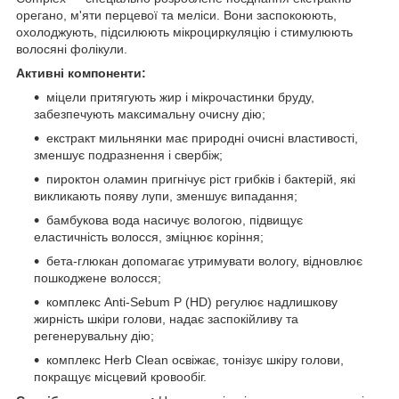
орегано, м'яти перцевої та меліси. Вони заспокоюють,
охолоджують, підсилюють мікроциркуляцію і стимулюють
волосяні фолікули.
Активні компоненти:
міцели притягують жир і мікрочастинки бруду,
забезпечують максимальну очисну дію;
екстракт мильнянки має природні очисні властивості,
зменшує подразнення і свербіж;
пироктон оламин пригнічує ріст грибків і бактерій, які
викликають появу лупи, зменшує випадання;
бамбукова вода насичує вологою, підвищує
еластичність волосся, зміцнює коріння;
бета-глюкан допомагає утримувати вологу, відновлює
пошкоджене волосся;
комплекс Anti-Sebum P (HD) регулює надлишкову
жирність шкіри голови, надає заспокійливу та
регенерувальну дію;
комплекс Herb Clean освіжає, тонізує шкіру голови,
покращує місцевий кровообіг.