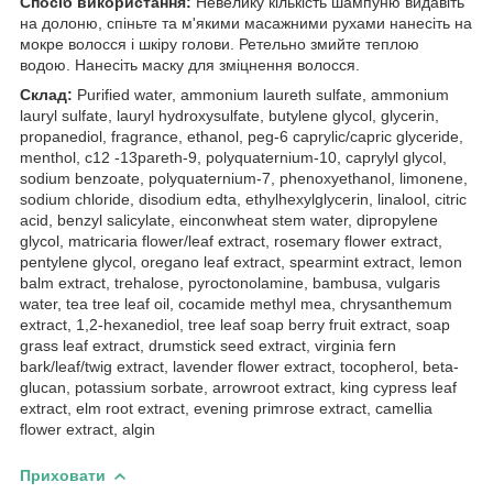
Спосіб використання:
Невелику кількість шампуню видавіть
на долоню, спіньте та м'якими масажними рухами нанесіть на
мокре волосся і шкіру голови. Ретельно змийте теплою
водою. Нанесіть маску для зміцнення волосся.
Склад:
Purified water, ammonium laureth sulfate, ammonium
lauryl sulfate, lauryl hydroxysulfate, butylene glycol, glycerin,
propanediol, fragrance, ethanol, peg-6 caprylic/capric glyceride,
menthol, c12 -13pareth-9, polyquaternium-10, caprylyl glycol,
sodium benzoate, polyquaternium-7, phenoxyethanol, limonene,
sodium chloride, disodium edta, ethylhexylglycerin, linalool, citric
acid, benzyl salicylate, einconwheat stem water, dipropylene
glycol, matricaria flower/leaf extract, rosemary flower extract,
pentylene glycol, oregano leaf extract, spearmint extract, lemon
balm extract, trehalose, pyroctonolamine, bambusa, vulgaris
water, tea tree leaf oil, cocamide methyl mea, chrysanthemum
extract, 1,2-hexanediol, tree leaf soap berry fruit extract, soap
grass leaf extract, drumstick seed extract, virginia fern
bark/leaf/twig extract, lavender flower extract, tocopherol, beta-
glucan, potassium sorbate, arrowroot extract, king cypress leaf
extract, elm root extract, evening primrose extract, camellia
flower extract, algin
Приховати