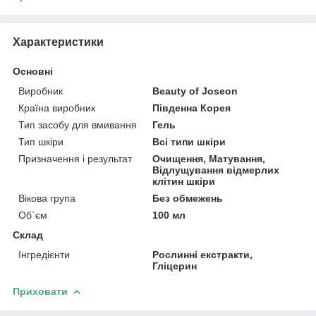
Характеристики
Основні
Виробник
Beauty of Joseon
Країна виробник
Південна Корея
Тип засобу для вмивання
Гель
Тип шкіри
Всі типи шкіри
Призначення і результат
Очищення, Матування,
Відлущування відмерлих
клітин шкіри
Вікова група
Без обмежень
Об`єм
100 мл
Склад
Інгредієнти
Рослинні екстракти,
Гліцерин
Приховати