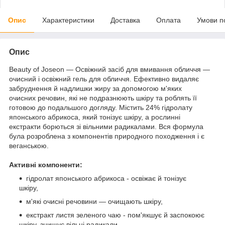
Опис
Характеристики
Доставка
Оплата
Умови п
Опис
Beauty of Joseon — Освіжний засіб для вмивання обличчя —
очисний і освіжний гель для обличчя. Ефективно видаляє
забруднення й надлишки жиру за допомогою м'яких
очисних речовин, які не подразнюють шкіру та роблять її
готовою до подальшого догляду. Містить 24% гідролату
японського абрикоса, який тонізує шкіру, а рослинні
екстракти борються зі вільними радикалами. Вся формула
була розроблена з компонентів природного походження і є
веганською.
Активні компоненти:
гідролат японського абрикоса - освіжає й тонізує
шкіру,
м'які очисні речовини — очищають шкіру,
екстракт листя зеленого чаю - пом'якшує й заспокоює
шкіру, знищує вільні радикали,