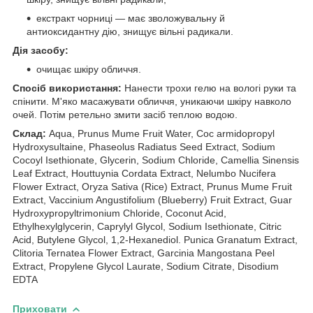
екстракт чорниці — має зволожувальну й
антиоксидантну дію, знищує вільні радикали.
Дія засобу:
очищає шкіру обличчя.
Спосіб використання:
Нанести трохи гелю на вологі руки та
спінити. М'яко масажувати обличчя, уникаючи шкіру навколо
очей. Потім ретельно змити засіб теплою водою.
Склад:
Aqua, Prunus Mume Fruit Water, Coc armidopropyl
Hydroxysultaine, Phaseolus Radiatus Seed Extract, Sodium
Cocoyl Isethionate, Glycerin, Sodium Chloride, Camellia Sinensis
Leaf Extract, Houttuynia Cordata Extract, Nelumbo Nucifera
Flower Extract, Oryza Sativa (Rice) Extract, Prunus Mume Fruit
Extract, Vaccinium Angustifolium (Blueberry) Fruit Extract, Guar
Hydroxypropyltrimonium Chloride, Coconut Acid,
Ethylhexylglycerin, Caprylyl Glycol, Sodium Isethionate, Citric
Acid, Butylene Glycol, 1,2-Hexanediol. Punica Granatum Extract,
Clitoria Ternatea Flower Extract, Garcinia Mangostana Peel
Extract, Propylene Glycol Laurate, Sodium Citrate, Disodium
EDTA
Приховати