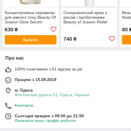
Концентрована сироватка
Сонцезахисний крем з
Beau
для рівного тону Beauty Of
рисом і пробіотиками
Asia
Joseon Glow Serum:
Beauty of Joseon Relief
Propolis + Niacinamide 30
Sun: Rice + Probiotics 50
630
80
₴
мл
мл
740
₴
Купити
Про нас
100% позитивних з 61 відгука за рік
Працює з 15.09.2019
м. Одеса
Фонтанская дорога 51, Одеса, Україна
Контакти
Сьогодні працює з 09:00 до 21:00
Показати весь графік роботи