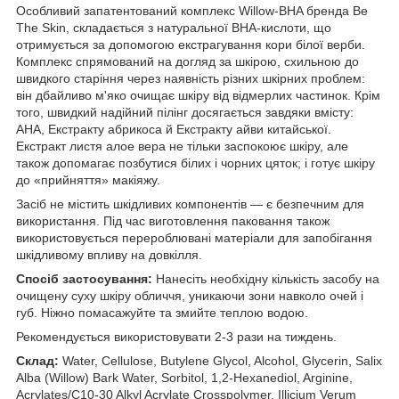
Особливий запатентований комплекс Willow-BHA бренда Be
The Skin, складається з натуральної BHA-кислоти, що
отримується за допомогою екстрагування кори білої верби.
Комплекс спрямований на догляд за шкірою, схильною до
швидкого старіння через наявність різних шкірних проблем:
він дбайливо м'яко очищає шкіру від відмерлих частинок. Крім
того, швидкий надійний пілінг досягається завдяки вмісту:
AHA, Екстракту абрикоса й Екстракту айви китайської.
Екстракт листя алое вера не тільки заспокоює шкіру, але
також допомагає позбутися білих і чорних цяток; і готує шкіру
до «прийняття» макіяжу.
Засіб не містить шкідливих компонентів — є безпечним для
використання. Під час виготовлення паковання також
використовується перероблювані матеріали для запобігання
шкідливому впливу на довкілля.
Спосіб застосування:
Нанесіть необхідну кількість засобу на
очищену суху шкіру обличчя, уникаючи зони навколо очей і
губ. Ніжно помасажуйте та змийте теплою водою.
Рекомендується використовувати 2-3 рази на тиждень.
Склад:
Water, Cellulose, Butylene Glycol, Alcohol, Glycerin, Salix
Alba (Willow) Bark Water, Sorbitol, 1,2-Hexanediol, Arginine,
Acrylates/​C10-30 Alkyl Acrylate Crosspolymer, Illicium Verum