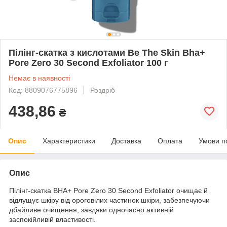
Пілінг-скатка з кислотами Be The Skin Bha+
Pore Zero 30 Second Exfoliator 100 г
Немає в наявності
Код: 8809076775896
Роздріб
438,86
₴
Опис
Характеристики
Доставка
Оплата
Умови п
Опис
Пілінг-скатка BHA+ Pore Zero 30 Second Exfoliator очищає й
відлущує шкіру від ороговілих частинок шкіри, забезпечуючи
дбайливе очищення, завдяки одночасно активній
заспокійливій властивості.