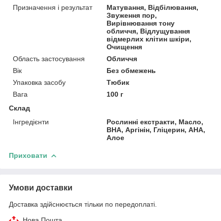
Призначення і результат
Матування, Відбілювання,
Звуження пор,
Вирівнювання тону
обличчя, Відлущування
відмерлих клітин шкіри,
Очищення
Область застосування
Обличчя
Вік
Без обмежень
Упаковка засобу
Тюбик
Вага
100 г
Склад
Інгредієнти
Рослинні екстракти, Масло,
BHA, Аргінін, Гліцерин, AHA,
Aлое
Приховати
Умови доставки
Доставка здійснюється тільки по передоплаті.
Нова Пошта