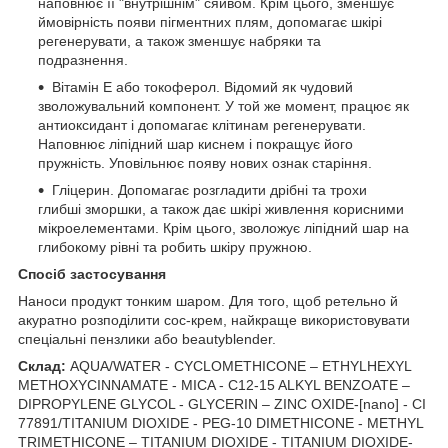
наповнює її "внутрішнім" сяйвом. Крім цього, зменшує
ймовірність появи пігментних плям, допомагає шкірі
регенерувати, а також зменшує набряки та
подразнення.
Вітамін Е або токоферол. Відомий як чудовий
зволожувальний компонент. У той же момент, працює як
антиоксидант і допомагає клітинам регенерувати.
Наповнює ліпідний шар киснем і покращує його
пружність. Уповільнює появу нових ознак старіння.
Гліцерин. Допомагає розгладити дрібні та трохи
глибші зморшки, а також дає шкірі живлення корисними
мікроелементами. Крім цього, зволожує ліпідний шар на
глибокому рівні та робить шкіру пружною.
Спосіб застосування
Наноси продукт тонким шаром. Для того, щоб ретельно й
акуратно розподілити сос-крем, найкраще використовувати
спеціальні пензлики або beautyblender.
Склад:
AQUA/WATER - CYCLOMETHICONE – ETHYLHEXYL
METHOXYCINNAMATE - MICA - C12-15 ALKYL BENZOATE –
DIPROPYLENE GLYCOL - GLYCERIN – ZINC OXIDE-[nano] - CI
77891/TITANIUM DIOXIDE - PEG-10 DIMETHICONE - METHYL
TRIMETHICONE – TITANIUM DIOXIDE - TITANIUM DIOXIDE-