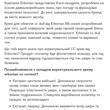
Компанія Erborian представляє б'юті-продукти, розроблені на
основі давньокорейських знань про погоду та французькі
косметичні технології. До речі, шанувальники цінують бренд
за якість кожного засобу.
Крем для обличчя cc dull від Erborian BB cream розроблений
для того, щоб повернути твоїй шкірі гарний природний блиск,
а також приховати можливі недосконалості. Erborian cc dull
correct усуває тьмяний колір, пігментні плями та вирівнює
тон.
Що тобі варто знати про коректувальний CC крем від
Erborian? Продукт спочатку йде фіолетового кольору, але під
час нанесення відразу підлаштовується під тон шкіри та стає
бежевим.
Познайомимося з складом коректувального крему
erborian cc correct?
Екстракт центели азійської. Допомагає скоротити
появу нових ознак вікових змін і прибирає вже наявні.
Покращує еластичність шкіри, а також заспокоює її та
знімає подразнення. Стимулює вироблення колагену та
працює як антиоксидант.
Екстракт лакриці. Допомагає вирівняти колір шкіри та