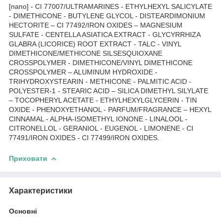
[nano] - CI 77007/ULTRAMARINES - ETHYLHEXYL SALICYLATE
- DIMETHICONE - BUTYLENE GLYCOL - DISTEARDIMONIUM
HECTORITE – CI 77492/IRON OXIDES – MAGNESIUM
SULFATE - CENTELLA ASIATICA EXTRACT - GLYCYRRHIZA
GLABRA (LICORICE) ROOT EXTRACT - TALC - VINYL
DIMETHICONE/METHICONE SILSESQUIOXANE
CROSSPOLYMER - DIMETHICONE/VINYL DIMETHICONE
CROSSPOLYMER – ALUMINUM HYDROXIDE -
TRIHYDROXYSTEARIN - METHICONE - PALMITIC ACID -
POLYESTER-1 - STEARIC ACID – SILICA DIMETHYL SILYLATE
– TOCOPHERYL ACETATE - ETHYLHEXYLGLYCERIN - TIN
OXIDE - PHENOXYETHANOL - PARFUM/FRAGRANCE – HEXYL
CINNAMAL - ALPHA-ISOMETHYL IONONE - LINALOOL -
CITRONELLOL - GERANIOL - EUGENOL - LIMONENE - CI
77491/IRON OXIDES - CI 77499/IRON OXIDES.
Приховати
Характеристики
Основні