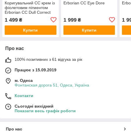
Коригувальний СС крем із
Erborian CC Eye Dore
Erbo
фіолетовим пігментом
Erborian CC Dull Correct
15 мл
1 499
1 999
1 9
₴
₴
Купити
Купити
Про нас
100% позитивних з 61 відгука за рік
Працює з 15.09.2019
м. Одеса
Фонтанская дорога 51, Одеса, Україна
Контакти
Сьогодні вихідний
Показати весь графік роботи
Про нас