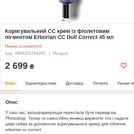
Коригувальний СС крем із фіолетовим
пігментом Erborian CC Dull Correct 45 мл
Немає в наявності
Код: 8809255784282
Роздріб
2 699
₴
Опис
Характеристики
Доставка
Оплата
Умови п
Опис
У наш час, кольорорекрекція перестала бути перевагою
Photoshop. Тепер ти самостійно можеш вирівняти тон і надати
шкірі сяйва за допомогою коригувального крему для обличчя
erborian cc correct.