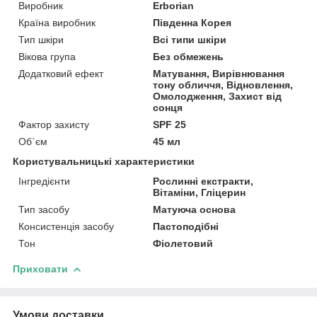
Виробник
Erborian
Країна виробник
Південна Корея
Тип шкіри
Всі типи шкіри
Вікова група
Без обмежень
Додатковий ефект
Матування, Вирівнювання
тону обличчя, Відновлення,
Омолодження, Захист від
сонця
Фактор захисту
SPF 25
Об`єм
45 мл
Користувальницькі характеристики
Інгредієнти
Рослинні екстракти,
Вітаміни, Гліцерин
Тип засобу
Матуюча основа
Консистенція засобу
Пастоподібні
Тон
Фіолетовий
Приховати
Умови доставки