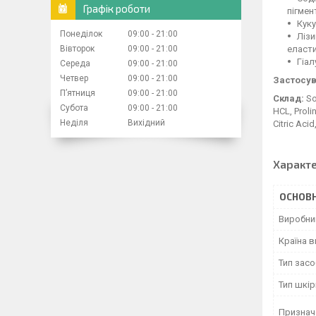
Графік роботи
пігмен
Куку
Понеділок
09:00
21:00
Лізи
Вівторок
09:00
21:00
еласти
Гіал
Середа
09:00
21:00
Четвер
09:00
21:00
Застосув
Пʼятниця
09:00
21:00
Склад:
So
Субота
09:00
21:00
HCL, Proli
Неділя
Вихідний
Citric Aci
Характ
ОСНОВН
Виробни
Країна 
Тип зас
Тип шкір
Признач