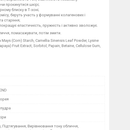
чи прокинутися шкірі;
ному блиску в Т-зоні;
рмісу, беруть участь у формуванні колагенових і
а старіння;
покращує еластичність, пружність і активно зволожує.
личчя, помасажувати, потім змити.
Mays (Corn) Starch, Camellia Sinensis Leaf Powder, Lysine
aya) Fruit Extract, Sorbitol, Papain, Betaine, Cellulose Gum,
REND
Корея
пудра
кіри
, Підтягування, Вирівнювання тону обличчя,