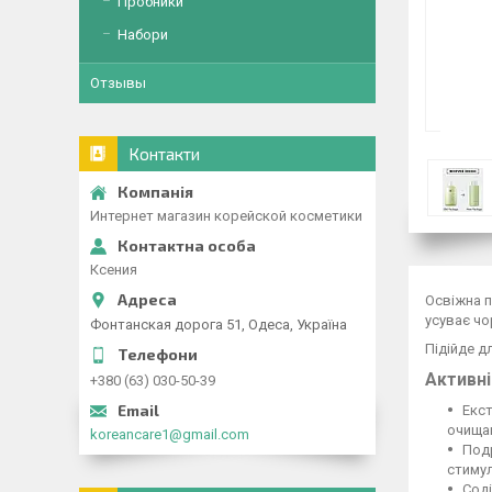
Пробники
Набори
Отзывы
Контакти
Интернет магазин корейской косметики
Ксения
Освіжна п
усуває чо
Фонтанская дорога 51, Одеса, Україна
Підійде д
Активні
+380 (63) 030-50-39
Екст
очищаю
koreancare1@gmail.com
Подр
стимул
Соді