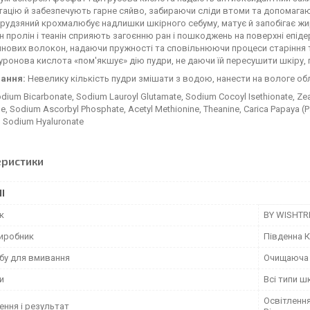
тацію й забезпечують гарне сяйво, забираючи сліди втоми та допомагаю
рудзяний крохмалюбує надлишки шкірного себуму, матує й запобігає жир
н пролін і теанін сприяють загоєнню ран і пошкоджень на поверхні епіде
нових волокон, надаючи пружності та сповільнюючи процеси старіння т
уронова кислота «пом'якшує» дію пудри, не даючи їй пересушити шкіру, 
ання:
Невелику кількість пудри змішати з водою, нанести на вологе об
dium Bicarbonate, Sodium Lauroyl Glutamate, Sodium Cocoyl Isethionate, Zea 
ne, Sodium Ascorbyl Phosphate, Acetyl Methionine, Theanine, Carica Papaya (Pap
d, Sodium Hyaluronate
еристики
І
к
BY WISHT
виробник
Південна 
обу для вмивання
Очищаюча 
и
Всі типи ш
Освітлення
ення і результат