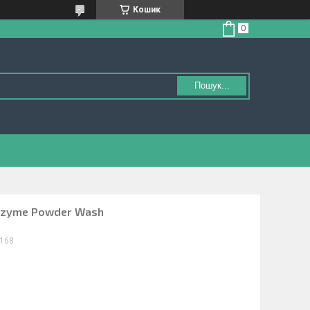
Кошик
Пошук...
Enzyme Powder Wash
168