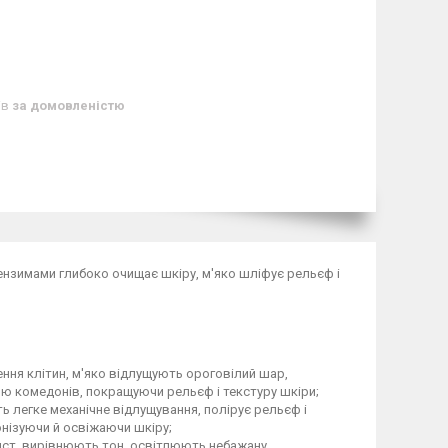
ів
за домовленістю
нзимами глибоко очищає шкіру, м'яко шліфує рельєф і
ення клітин, м'яко відлущують ороговілий шар,
ю комедонів, покращуючи рельєф і текстуру шкіри;
 легке механічне відлущування, полірує рельєф і
онізуючи й освіжаючи шкіру;
ист, вирівнюють тон, освітлюють небажану