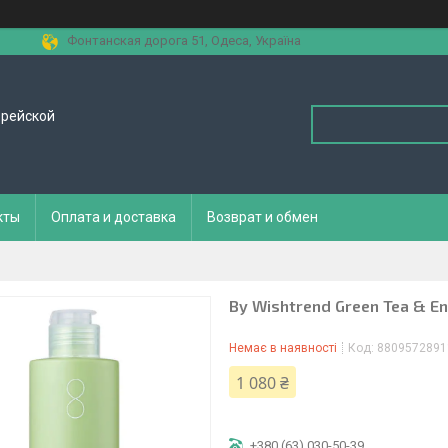
Фонтанская дорога 51, Одеса, Україна
орейской
кты
Оплата и доставка
Возврат и обмен
By Wishtrend Green Tea & 
Немає в наявності
Код:
8809572891
1 080 ₴
+380 (63) 030-50-39