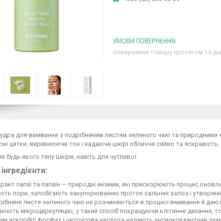
повернення товару протягом 14 дн
удра для вмивання з подрібненим листям зеленого чаю та природними е
рні цятки, вирівнюючи тон і надаючи шкірі обличчя сяйво та яскравість.
ля будь-якого типу шкіри, навіть для чутливої.
 інгредієнти:
ракт папаї та папаїн — природні ензими, які прискорюють процес оновл
ть пори, запобігають закупорюванню проток сальних залоз і утворенн
ібнене листя зеленого чаю не розчиняються в процесі вмивання й дають
юють мікроциркуляцію, у такий спосіб покращуючи клітинне дихання, т
ум аскорбіл фосфат і цитрусова кислота надають антиоксидантний зах