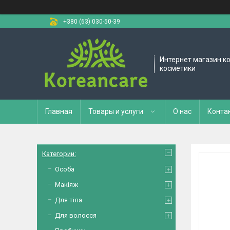
+380 (63) 030-50-39
Интернет магазин к
косметики
Главная
Товары и услуги
О нас
Конта
Категории:
Особа
Макіяж
Для тіла
Для волосся