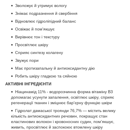
Зволожує й утримує вологу
Знімає подразнення й свербіння
Відновлює гідроліпідний баланс
Освіжає й пом'якшує
Вирівнює тон і текстуру
Просвітлює шкіру
Сприяє синтезу колагену
Звужує пори
Має протизапальну й антиоксидантну дію
Робить шкіру гладкою та сяйною
АКТИВНІ ІНГРЕДІЄНТИ
Ніацинамід 11% - водорозчинна форма вітаміну B3
допомагає усунути запалення, освітлює шкіру, сприяє
регенерації тканин і зміцнює бар'єрну функцію шкіри
Гідролат дамаської троянди 76,7% — містить велику
кількість антиоксидантних речовин, покращує стан
еластинових волокон і кровоносних судин, пом'якшує,
живить, просвітлює й заспокоює втомлену шкіру