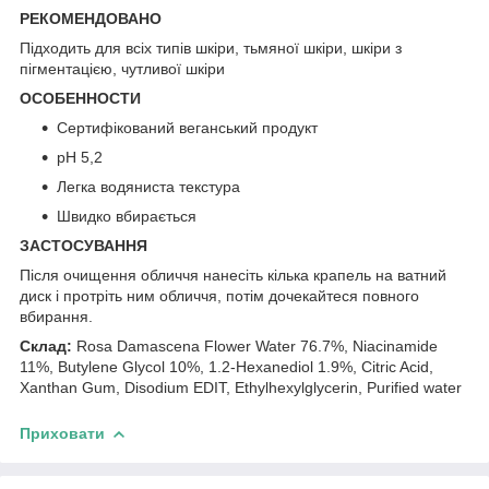
РЕКОМЕНДОВАНО
Підходить для всіх типів шкіри, тьмяної шкіри, шкіри з
пігментацією, чутливої шкіри
ОСОБЕННОСТИ
Сертифікований веганський продукт
рН 5,2
Легка водяниста текстура
Швидко вбирається
ЗАСТОСУВАННЯ
Після очищення обличчя нанесіть кілька крапель на ватний
диск і протріть ним обличчя, потім дочекайтеся повного
вбирання.
Склад:
Rosa Damascena Flower Water 76.7%, Niacinamide
11%, Butylene Glycol 10%, 1.2-Hexanediol 1.9%, Citric Acid,
Xanthan Gum, Disodium EDIT, Ethylhexylglycerin, Purified water
Приховати