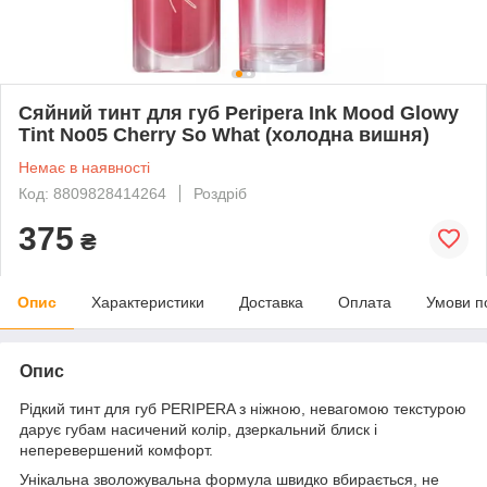
Сяйний тинт для губ Peripera Ink Mood Glowy
Tint No05 Cherry So What (холодна вишня)
Немає в наявності
Код: 8809828414264
Роздріб
375
₴
Опис
Характеристики
Доставка
Оплата
Умови п
Опис
Рідкий тинт для губ PERIPERA з ніжною, невагомою текстурою
дарує губам насичений колір, дзеркальний блиск і
неперевершений комфорт.
Унікальна зволожувальна формула швидко вбирається, не