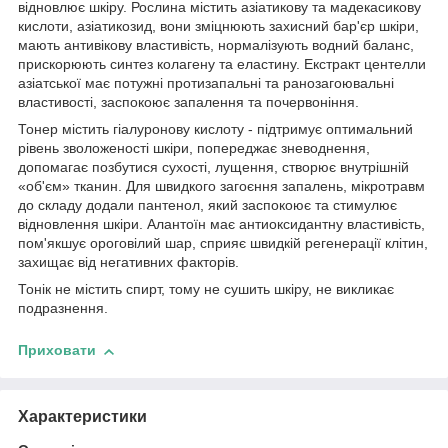
відновлює шкіру. Рослина містить азіатикову та мадекасикову
кислоти, азіатикозид, вони зміцнюють захисний бар'єр шкіри,
мають антивікову властивість, нормалізують водний баланс,
прискорюють синтез колагену та еластину. Екстракт центелли
азіатської має потужні протизапальні та ранозагоювальні
властивості, заспокоює запалення та почервоніння.
Тонер містить гіалуронову кислоту - підтримує оптимальний
рівень зволоженості шкіри, попереджає зневоднення,
допомагає позбутися сухості, лущення, створює внутрішній
«об'єм» тканин. Для швидкого загоєння запалень, мікротравм
до складу додали пантенол, який заспокоює та стимулює
відновлення шкіри. Алантоїн має антиоксидантну властивість,
пом'якшує ороговілий шар, сприяє швидкій регенерації клітин,
захищає від негативних факторів.
Тонік не містить спирт, тому не сушить шкіру, не викликає
подразнення.
Приховати
Характеристики