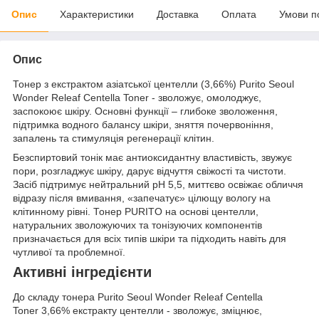
Опис
Характеристики
Доставка
Оплата
Умови п
Опис
Тонер з екстрактом азіатської центелли (3,66%) Purito Seoul
Wonder Releaf Centella Toner - зволожує, омолоджує,
заспокоює шкіру. Основні функції – глибоке зволоження,
підтримка водного балансу шкіри, зняття почервоніння,
запалень та стимуляція регенерації клітин.
Безспиртовий тонік має антиоксидантну властивість, звужує
пори, розгладжує шкіру, дарує відчуття свіжості та чистоти.
Засіб підтримує нейтральний pH 5,5, миттєво освіжає обличчя
відразу після вмивання, «запечатує» цілющу вологу на
клітинному рівні. Тонер PURITO на основі центелли,
натуральних зволожуючих та тонізуючих компонентів
призначається для всіх типів шкіри та підходить навіть для
чутливої та проблемної.
Активні інгредієнти
До складу тонера Purito Seoul Wonder Releaf Centella
Toner 3,66% екстракту центелли - зволожує, зміцнює,