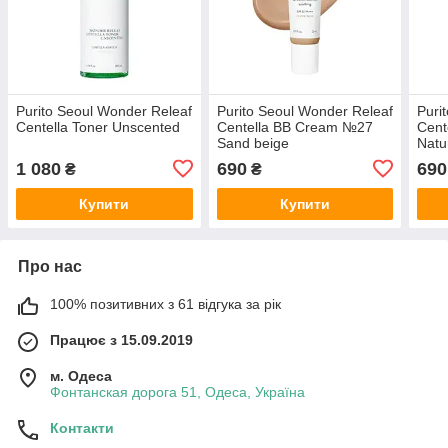
Purito Seoul Wonder Releaf
Purito Seoul Wonder Releaf
Puri
Centella Toner Unscented
Centella BB Cream №27
Cent
Sand beige
Natu
1 080
690
690
₴
₴
Купити
Купити
Про нас
100% позитивних з 61 відгука за рік
Працює з 15.09.2019
м. Одеса
Фонтанская дорога 51, Одеса, Україна
Контакти