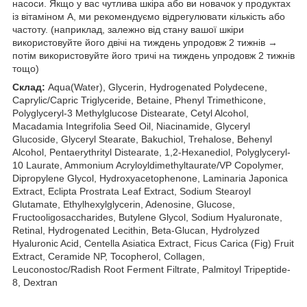
насоси. Якщо у вас чутлива шкіра або ви новачок у продуктах
із вітаміном А, ми рекомендуємо відрегулювати кількість або
частоту. (наприклад, залежно від стану вашої шкіри
використовуйте його двічі на тиждень упродовж 2 тижнів →
потім використовуйте його тричі на тиждень упродовж 2 тижнів
тощо)
Склад:
Aqua(Water), Glycerin, Hydrogenated Polydecene,
Caprylic/Capric Triglyceride, Betaine, Phenyl Trimethicone,
Polyglyceryl-3 Methylglucose Distearate, Cetyl Alcohol,
Macadamia Integrifolia Seed Oil, Niacinamide, Glyceryl
Glucoside, Glyceryl Stearate, Bakuchiol, Trehalose, Behenyl
Alcohol, Pentaerythrityl Distearate, 1,2-Hexanediol, Polyglyceryl-
10 Laurate, Ammonium Acryloyldimethyltaurate/VP Copolymer,
Dipropylene Glycol, Hydroxyacetophenone, Laminaria Japonica
Extract, Eclipta Prostrata Leaf Extract, Sodium Stearoyl
Glutamate, Ethylhexylglycerin, Adenosine, Glucose,
Fructooligosaccharides, Butylene Glycol, Sodium Hyaluronate,
Retinal, Hydrogenated Lecithin, Beta-Glucan, Hydrolyzed
Hyaluronic Acid, Centella Asiatica Extract, Ficus Carica (Fig) Fruit
Extract, Ceramide NP, Tocopherol, Collagen,
Leuconostoc/Radish Root Ferment Filtrate, Palmitoyl Tripeptide-
8, Dextran