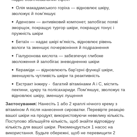
Олія макадамського горіха — відновлює шкіру,
зволожує й пом'якшує
Аденозин — антивіковий компонет, запобігає появі
зморщок, покращує тургор шкіри, покращує тонус і
пружність шкіри
Бетаїн — надає шкірі м'якість, відновлює рівень
вологи та зменшує почервоніння й подразнення
Гіалуронова кислота — забезпечує глибоке
зволоження й запобігає зневодненню шкіри
Кераміди — відновлюють бар'єрні функції шкіри,
зменшують чутливість шкіри та реактивність
Екстракт інжиру - багатий вітамінами А і С, містить
пектини, цукру та полісахариди. Пом'якшує, зволожує та
відновлює шкіру, зменшує лущення
Застосування:
Нанесіть 1 або 2 краплі нічного крему з
вітаміном А після нанесення сироватки. Перевірте реакцію
вашої шкіри на продукт, використовуючи невелику кількість.
Поступово збільшуйте кількість, щоб знайти відповідну
кількість для вашої шкіри. Рекомендується 1 насос на
використання. Будьте обережні, щоб не перевищити 2