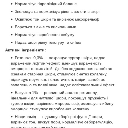
Нормалізує гідроліпідний баланс
Зволожує та нормалізує рівень вологи в шкірі
Освітлює тон шкіри та вирівнює мікрорельєф
Бореться з акне та висипаннями
Нормалізує вироблення себуму
Надає шкірі рівну текстуру та сяйво
Активні інгредієнти:
Ретиналь 0,3% — покращує тургор шкіри, надає
виражений ліфтинг-ефект, зменшує вираженість
зморщок і тонких ліній. Діє без подразнення запобігає
ознакам старіння шкіри, стимулює синтез колагену,
підвищує пружність і еластичність шкіри, запобігає
запаленню та появі акне, надає освітлювальний ефект.
Бакучіол 1% — рослинний аналог ретинолу,
ідеальний для чутливої шкіри, покращує пружність і
тургор шкіри, вирівнює мікрорельєф, зменшує глибину
зморщок, стимулює вироблення колагену
Ніацинамід — підвищує бар'єрні функції шкіри,
вирівнює тон, звужує пори, нормалізує себорегуляцію,
надає освітлювальний ефект