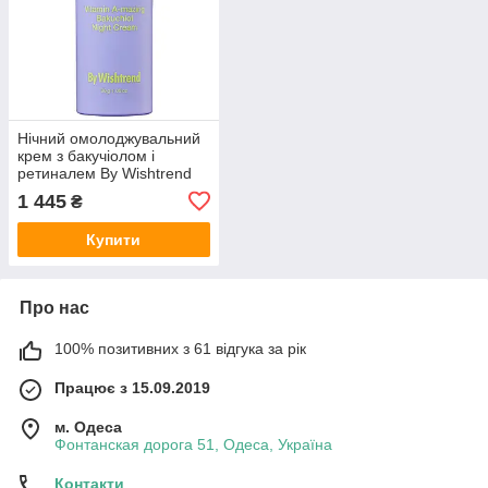
Нічний омолоджувальний
крем з бакучіолом і
ретиналем By Wishtrend
Vitamin A-Mazing Bakuchiol
1 445
₴
Night Cream 30 мл
Купити
Про нас
100% позитивних з 61 відгука за рік
Працює з 15.09.2019
м. Одеса
Фонтанская дорога 51, Одеса, Україна
Контакти