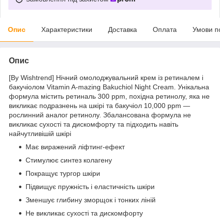
Опис
Характеристики
Доставка
Оплата
Умови п
Опис
[By Wishtrend] Нічний омолоджувальний крем із ретиналем і
бакучіолом Vitamin A-mazing Bakuchiol Night Cream. Унікальна
формула містить ретиналь 300 ppm, похідна ретинолу, яка не
викликає подразнень на шкірі та бакучіол 10,000 ppm —
рослинний аналог ретинолу. Збалансована формула не
викликає сухості та дискомфорту та підходить навіть
найчутливішій шкірі
Має виражений ліфтинг-ефект
Стимулює синтез колагену
Покращує тургор шкіри
Підвищує пружність і еластичність шкіри
Зменшує глибину зморщок і тонких ліній
Не викликає сухості та дискомфорту