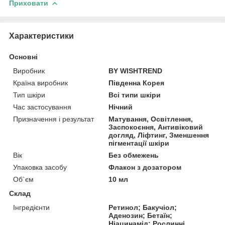
Приховати
Характеристики
Основні
Виробник
BY WISHTREND
Країна виробник
Південна Корея
Тип шкіри
Всі типи шкіри
Час застосування
Нічний
Призначення і результат
Матування, Освітлення,
Заспокоєння, Антивіковий
догляд, Ліфтинг, Зменшення
пігментації шкіри
Вік
Без обмежень
Упаковка засобу
Флакон з дозатором
Об`єм
10 мл
Склад
Інгредієнти
Ретинол; Бакучіол;
Аденозин; Бетаїн;
Ніацинамід; Рослинні