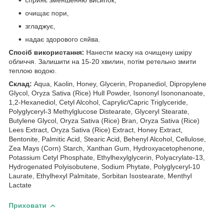
очищає пори,
згладжує,
надає здорового сяйва.
Спосіб використання:
Нанести маску на очищену шкіру
обличчя. Залишити на 15-20 хвилин, потім ретельно змити
теплою водою.
Склад:
Aqua, Kaolin, Honey, Glycerin, Propanediol, Dipropylene
Glycol, Oryza Sativa (Rice) Hull Powder, Isononyl Isononanoate,
1,2-Hexanediol, Cetyl Alcohol, Caprylic/Capric Triglyceride,
Polyglyceryl-3 Methylglucose Distearate, Glyceryl Stearate,
Butylene Glycol, Oryza Sativa (Rice) Bran, Oryza Sativa (Rice)
Lees Extract, Oryza Sativa (Rice) Extract, Honey Extract,
Bentonite, Palmitic Acid, Stearic Acid, Behenyl Alcohol, Cellulose,
Zea Mays (Corn) Starch, Xanthan Gum, Hydroxyacetophenone,
Potassium Cetyl Phosphate, Ethylhexylglycerin, Polyacrylate-13,
Hydrogenated Polyisobutene, Sodium Phytate, Polyglyceryl-10
Laurate, Ethylhexyl Palmitate, Sorbitan Isostearate, Menthyl
Lactate
Приховати