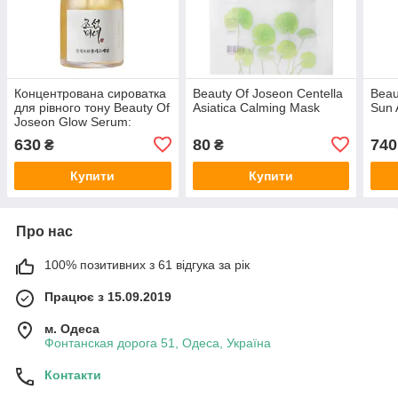
Концентрована сироватка
Beauty Of Joseon Centella
Beau
для рівного тону Beauty Of
Asiatica Calming Mask
Sun 
Joseon Glow Serum:
Propolis + Niacinamide 30
630
80
740
₴
₴
мл
Купити
Купити
Про нас
100% позитивних з 61 відгука за рік
Працює з 15.09.2019
м. Одеса
Фонтанская дорога 51, Одеса, Україна
Контакти