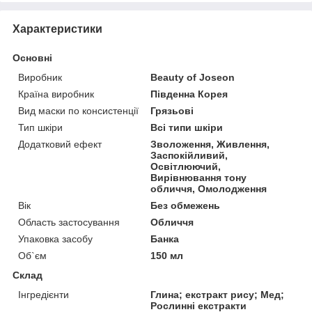
Характеристики
Основні
Виробник
Beauty of Joseon
Країна виробник
Південна Корея
Вид маски по консистенції
Грязьові
Тип шкіри
Всі типи шкіри
Додатковий ефект
Зволоження, Живлення,
Заспокійливий,
Освітлюючий,
Вирівнювання тону
обличчя, Омолодження
Вік
Без обмежень
Область застосування
Обличчя
Упаковка засобу
Банка
Об`єм
150 мл
Склад
Інгредієнти
Глина; екстракт рису; Мед;
Рослинні екстракти