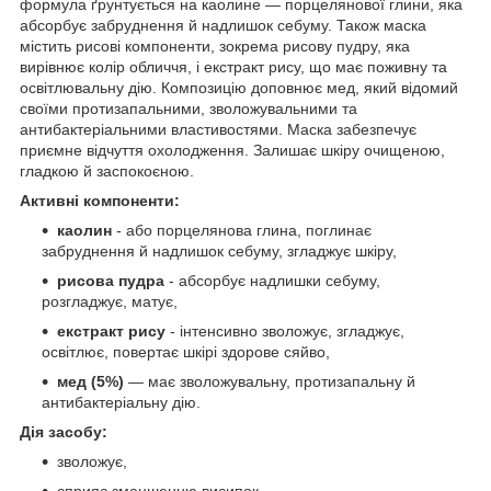
формула ґрунтується на каолине — порцелянової глини, яка
абсорбує забруднення й надлишок себуму. Також маска
містить рисові компоненти, зокрема рисову пудру, яка
вирівнює колір обличчя, і екстракт рису, що має поживну та
освітлювальну дію. Композицію доповнює мед, який відомий
своїми протизапальними, зволожувальними та
антибактеріальними властивостями. Маска забезпечує
приємне відчуття охолодження. Залишає шкіру очищеною,
гладкою й заспокоєною.
Активні компоненти:
каолин
- або порцелянова глина, поглинає
забруднення й надлишок себуму, згладжує шкіру,
рисова
пудра
- абсорбує надлишки себуму,
розгладжує, матує,
екстракт рису
- інтенсивно зволожує, згладжує,
освітлює, повертає шкірі здорове сяйво,
мед (5%)
— має зволожувальну, протизапальну й
антибактеріальну дію.
Дія засобу:
зволожує,
сприяє зменшенню висипок,