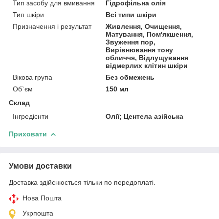
Тип засобу для вмивання
Гідрофільна олія
Тип шкіри
Всі типи шкіри
Призначення і результат
Живлення, Очищення,
Матування, Пом'якшення,
Звуження пор,
Вирівнювання тону
обличчя, Відлущування
відмерлих клітин шкіри
Вікова група
Без обмежень
Об`єм
150 мл
Склад
Інгредієнти
Олії; Центела азійська
Приховати
Умови доставки
Доставка здійснюється тільки по передоплаті.
Нова Пошта
Укрпошта