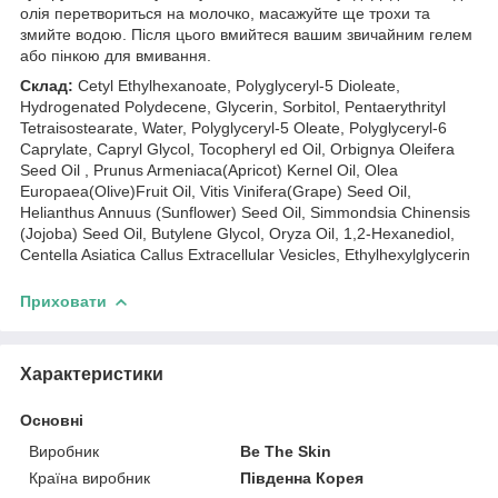
олія перетвориться на молочко, масажуйте ще трохи та
змийте водою. Після цього вмийтеся вашим звичайним гелем
або пінкою для вмивання.
Склад:
Cetyl Ethylhexanoate, Polyglyceryl-5 Dioleate,
Hydrogenated Polydecene, Glycerin, Sorbitol, Pentaerythrityl
Tetraisostearate, Water, Polyglyceryl-5 Oleate, Polyglyceryl-6
Caprylate, Capryl Glycol, Tocopheryl ed Oil, Orbignya Oleifera
Seed Oil , Prunus Armeniaca(Apricot) Kernel Oil, Olea
Europaea(Olive)Fruit Oil, Vitis Vinifera(Grape) Seed Oil,
Helianthus Annuus (Sunflower) Seed Oil, Simmondsia Chinensis
(Jojoba) Seed Oil, Butylene Glycol, Oryza Oil, 1,2-Hexanediol,
Centella Asiatica Callus Extracellular Vesicles, Ethylhexylglycerin
Приховати
Характеристики
Основні
Виробник
Be The Skin
Країна виробник
Південна Корея