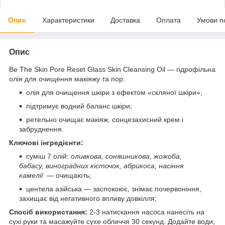
Опис
Характеристики
Доставка
Оплата
Умови п
Опис
Be The Skin Pore Reset Glass Skin Cleansing Oil — гідрофільна
олія для очищення макіяжу та пор:
олія для очищення шкіри з ефектом «скляної шкіри»;
підтримує водний баланс шкіри;
ретельно очищає макіяж, сонцезахисний крем і
забруднення.
Ключові інгредієнти:
суміш 7 олій:
оливкова, соняшникова, жожоба,
бабасу, виноградних кісточок, абрикоса, насіння
камелії
— очищають;
центела азійська — заспокоює, знімає почервоніння,
захищає від негативного впливу довкілля;
Спосіб використання:
2-3 натискання насоса нанесіть на
сухі руки та масажуйте сухе обличчя 30 секунд. Додайте води;