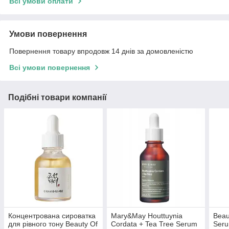
Всі умови оплати
Умови повернення
Повернення товару впродовж 14 днів за домовленістю
Всі умови повернення
Подібні товари компанії
Концентрована сироватка
Mary&May Houttuynia
Beau
для рівного тону Beauty Of
Cordata + Tea Tree Serum
Seru