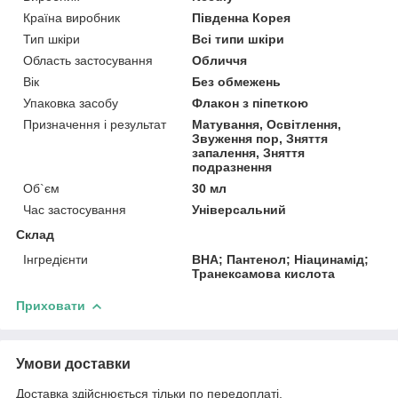
Країна виробник
Південна Корея
Тип шкіри
Всі типи шкіри
Область застосування
Обличчя
Вік
Без обмежень
Упаковка засобу
Флакон з піпеткою
Призначення і результат
Матування, Освітлення,
Звуження пор, Зняття
запалення, Зняття
подразнення
Об`єм
30 мл
Час застосування
Універсальний
Склад
Інгредієнти
BHA; Пантенол; Ніацинамід;
Транексамова кислота
Приховати
Умови доставки
Доставка здійснюється тільки по передоплаті.