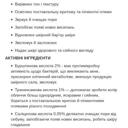
Вирівнює тон і текстуру
Освітлює постзапальну еритому та пігментні плями
Звужує й очищає пори
Запобігає появі нових висипань
Відновлює шкірний бар'єр шкіри
Зволожує й заспокоює
Надає шкірі здорового та сяйного вигляду
АКТИВНІ ІНГРЕДІЄНТИ
Бурштинова кислота 2% - має протимікробну
активність щодо бактерій, що викликають акне,
прискорює клітинний метаболізм, зменшує продукцію
шкірного сала, зволожує
Транексамова кислота 1% — допомагає зробити колір
обличчя більш однорідним, яскравим і сяйним,
бореться з постзапальною еритою й пігментними
плямами різного походження
Саліцилова кислота 0,05% делікатно очищає пори від
себуму, запобігаючи появі нових висипань, робить шкіру
гладкішою