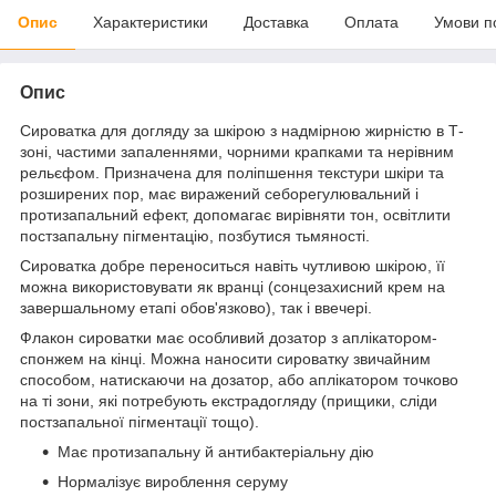
Опис
Характеристики
Доставка
Оплата
Умови п
Опис
Сироватка для догляду за шкірою з надмірною жирністю в Т-
зоні, частими запаленнями, чорними крапками та нерівним
рельєфом. Призначена для поліпшення текстури шкіри та
розширених пор, має виражений себорегулювальний і
протизапальний ефект, допомагає вирівняти тон, освітлити
постзапальну пігментацію, позбутися тьмяності.
Сироватка добре переноситься навіть чутливою шкірою, її
можна використовувати як вранці (сонцезахисний крем на
завершальному етапі обов'язково), так і ввечері.
Флакон сироватки має особливий дозатор з аплікатором-
спонжем на кінці. Можна наносити сироватку звичайним
способом, натискаючи на дозатор, або аплікатором точково
на ті зони, які потребують екстрадогляду (прищики, сліди
постзапальної пігментації тощо).
Має протизапальну й антибактеріальну дію
Нормалізує вироблення серуму