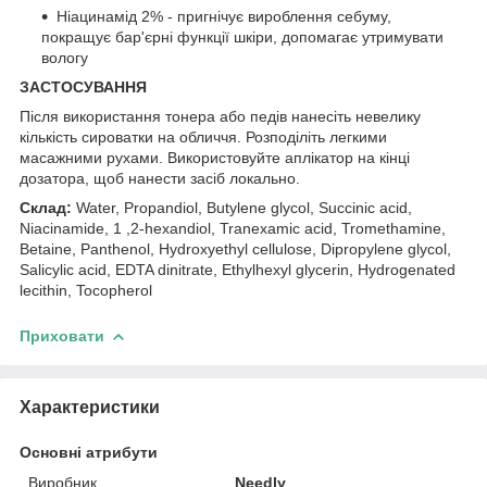
Ніацинамід 2% - пригнічує вироблення себуму,
покращує бар'єрні функції шкіри, допомагає утримувати
вологу
ЗАСТОСУВАННЯ
Після використання тонера або педів нанесіть невелику
кількість сироватки на обличчя. Розподіліть легкими
масажними рухами. Використовуйте аплікатор на кінці
дозатора, щоб нанести засіб локально.
Склад:
Water, Propandiol, Butylene glycol, Succinic acid,
Niacinamide, 1 ,2-hexandiol, Tranexamic acid, Tromethamine,
Betaine, Panthenol, Hydroxyethyl cellulose, Dipropylene glycol,
Salicylic acid, EDTA dinitrate, Ethylhexyl glycerin, Hydrogenated
lecithin, Tocopherol
Приховати
Характеристики
Основні атрибути
Виробник
Needly