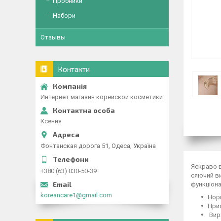
Пробники
Набори
Отзывы
Контакти
Интернет магазин корейской косметики
Ксения
Фонтанская дорога 51, Одеса, Україна
Яскраво в
+380 (63) 030-50-39
сяючий ви
функціон
koreancare1@gmail.com
Норм
Прис
Вир