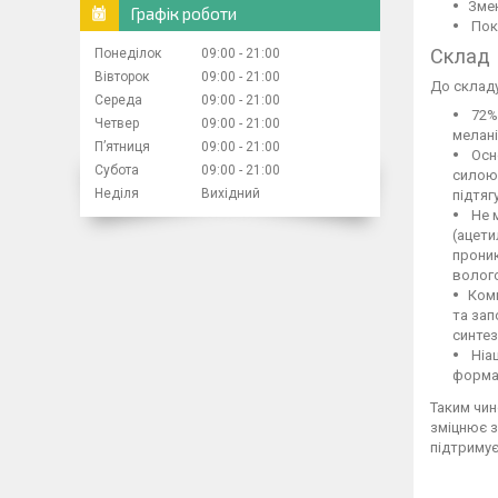
Змен
Графік роботи
Покр
Склад
Понеділок
09:00
21:00
Вівторок
09:00
21:00
До складу
Середа
09:00
21:00
72% 
Четвер
09:00
21:00
мелані
Пʼятниця
09:00
21:00
Осно
Субота
09:00
21:00
силою 
Неділя
Вихідний
підтяг
Не м
(ацети
проник
волог
Комп
та зап
синтез
Ніац
форма 
Таким чин
зміцнює з
підтримує