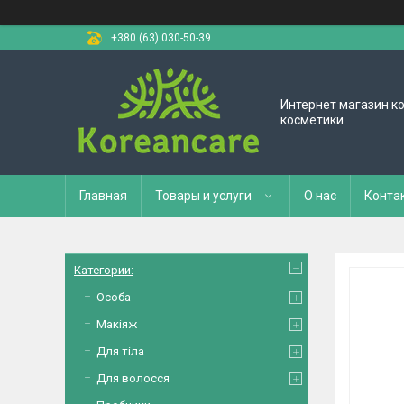
+380 (63) 030-50-39
Интернет магазин к
косметики
Главная
Товары и услуги
О нас
Конта
Категории:
Особа
Макіяж
Для тіла
Для волосся