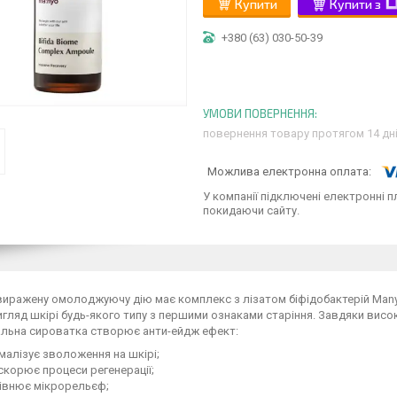
Купити
Купити з
+380 (63) 030-50-39
повернення товару протягом 14 дн
У компанії підключені електронні п
покидаючи сайту.
иражену омолоджуючу дію має комплекс з лізатом біфідобактерій Manyo
гляд шкірі будь-якого типу з першими ознаками старіння. Завдяки висо
альна сироватка створює анти-ейдж ефект:
алізує зволоження на шкірі;
корює процеси регенерації;
івнює мікрорельєф;