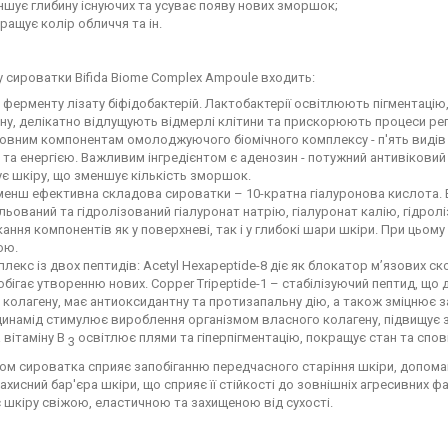
шує глибину існуючих та усуває появу нових зморшок;
ащує колір обличчя та ін.
 сироватки Bifida Biome Complex Ampoule входить:
ферменту лізату біфідобактерій. Лактобактерії освітлюють пігментаці
ну, делікатно відлущують відмерлі клітини та прискорюють процеси рег
вним компонентам омолоджуючого біомічного комплексу - п'ять видів 
та енергією. Важливим інгредієнтом є аденозин - потужний антивіковий
ує шкіру, що зменшує кількість зморшок.
енш ефективна складова сироватки – 10-кратна гіалуронова кислота. 
льований та гідролізований гіалуронат натрію, гіалуронат калію, гідролі
ання компонентів як у поверхневі, так і у глибокі шари шкіри. При цьом
ою.
лекс із двох пептидів: Acetyl Hexapeptide-8 діє як блокатор м’язових
обігає утворенню нових. Copper Tripeptide-1 – стабілізуючий пептид, 
 колагену, має антиоксидантну та протизапальну дію, а також зміцнює за
инамід стимулює вироблення організмом власного колагену, підвищує за
вітаміну В
освітлює плями та гіперпігментацію, покращує стан та спов
3
ом сироватка сприяє запобіганню передчасного старіння шкіри, допома
ахисний бар'єра шкіри, що сприяє її стійкості до зовнішніх агресивних 
 шкіру свіжою, еластичною та захищеною від сухості.