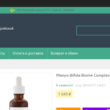
Фонтанская дорога 51, Одеса, Україна
орейской
кты
Оплата и доставка
Возврат и обмен
Manyo Bifida Biome Complex
В наявності
Код:
8809657114687
1 049 ₴