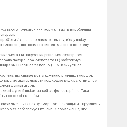
ю, усувають почервоніння, нормалізують вироблення
енерації.
пробіотиків, що наповнюють тьмяну, в'ялу шкіру
 компонент, що посилює синтез власного колагену,
Використання гіалуронки різної молекулярності
зована гіалуронова кислота та ін.) забезпечує
у шкіра зміцнюється та повноцінно насичується
 скорочень, що сприяє розгладженню мімічних зморшок
що допомагає відновлювати пошкоджену шкіру, стимулює
хисні функції шкіри.
хисні функції шкіри, запобігає фотостарінню. Така
ільнює старіння шкіри.
гаючи зменшити появу зморшок і покращити її пружність,
факторів та забезпечує інтенсивне зволоження, яке