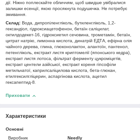
дії. Ніжно поплескайте обличчям, щоб швидше увібралися
залишки есенції, якою просякнута подушечка. Не потребує
змивання.
Склад:
Вода, дипропіленгліколь, бутиленгліколь, 1,2-
гександіол, гідроксиацетофенон, бетаїн саліцилат,
октилдодекет-16, гідроксиетил сечовина, трометамін, бетаїн,
цитрат натрію, лимонна кислота, динатрій ЕДТА, ефірна олія
чайного дерева, глина, глюконолактон, алантоїн, пантенол,
петенгліколь, екстракт листя криптомелії (японського кедра),
екстракт листя лотоса, фільтрат ферменту цукроміцетів,
екстракт центели азійської, екстракт кореня гіпсофіли
метильчатої, каприлсаліцилова кислота, бета-глюкан,
етилгексилгліцерин, аспаргінова кислота, ацетил
гексапептид-8.
Приховати
Характеристики
Основні
Виробник
Needly