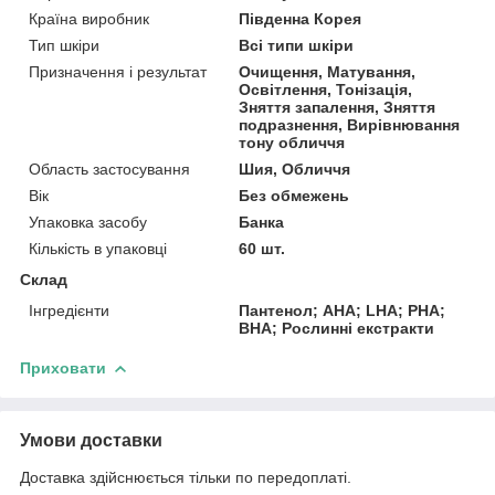
Країна виробник
Південна Корея
Тип шкіри
Всі типи шкіри
Призначення і результат
Очищення, Матування,
Освітлення, Тонізація,
Зняття запалення, Зняття
подразнення, Вирівнювання
тону обличчя
Область застосування
Шия, Обличчя
Вік
Без обмежень
Упаковка засобу
Банка
Кількість в упаковці
60 шт.
Склад
Інгредієнти
Пантенол; AHA; LHA; PHA;
BHA; Рослинні екстракти
Приховати
Умови доставки
Доставка здійснюється тільки по передоплаті.