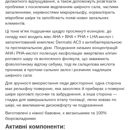
делікатного відлущування, а також допоможуть розв'язати
проблеми з посиленим виділенням шкірного сала, частими
запаленнями, нерівностями мікрорельєфу, нормалізують
мікробіом шкіри та запобігають появі нових запальних
елементів.
Ці тонкі м'які подушечки щедро просякнуті есенцією, до
складу якої входить мікс AHA + BHA + PHA + LHA кислот і
запатентований комплекс Dermatic AC3 з антибактеріальною
та протизапальною дією. Поєднання низьких концентрацій
AHA і PHA-кислот полегшує ексфоліацію змертвілих клітин
рогового шару та волосяного фолікула, що заважають
фізіологічному відтоку себуму, тоді як саліцилова кислота
проникає в протоки сальних залоз і розчиняє надлишок
шкірного сала.
Для зручності використання педи двосторонні: одна сторона
має рельєфну поверхню, яка захоплює й прибирає з поверхні
шкіри ороговілі лусочки та забруднення, а інша сторона —
гладка для завершального етапу тонізації, легко ковзає по
шкірі, не викликаючи дискомфорту чи подразнення.
Виготовлені з ніжної бавовни, є веганськими та 100%
біорозкладними.
Активні компоненти: