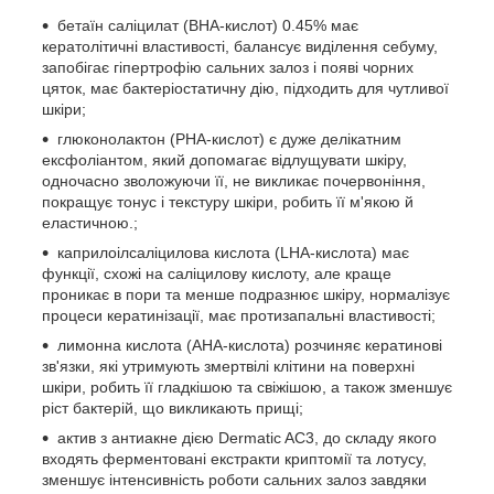
бетаїн саліцилат (BHA-кислот) 0.45% має
кератолітичні властивості, балансує виділення себуму,
запобігає гіпертрофію сальних залоз і появі чорних
цяток, має бактеріостатичну дію, підходить для чутливої
шкіри;
глюконолактон (PHA-кислот) є дуже делікатним
ексфоліантом, який допомагає відлущувати шкіру,
одночасно зволожуючи її, не викликає почервоніння,
покращує тонус і текстуру шкіри, робить її м'якою й
еластичною.;
каприлоілсаліцилова кислота (LHA-кислота) має
функції, схожі на саліцилову кислоту, але краще
проникає в пори та менше подразнює шкіру, нормалізує
процеси кератинізації, має протизапальні властивості;
лимонна кислота (AHA-кислота) розчиняє кератинові
зв'язки, які утримують змертвілі клітини на поверхні
шкіри, робить її гладкішою та свіжішою, а також зменшує
ріст бактерій, що викликають прищі;
актив з антиакне дією Dermatic AC3, до складу якого
входять ферментовані екстракти криптомії та лотусу,
зменшує інтенсивність роботи сальних залоз завдяки