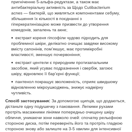
пригніченню 5-альфа-редуктази, а також має
антибактеріальну активність за Щодо Cutibacterium
acnes — бактерій, що живляться компонентами себуму,
збільшення їх кількості в поєднанні з
гіперкератинізацією може призвести до утворення
комедонів, запалень та акне;
екстракт кореня гіпсофіли чудово підходить для
проблемної шкіри, делікатно очищає завдяки високому
вмісту сапонінів, пом'якшує, має протимікробні
властивості, зменшує почервоніння;
екстракт центели є природним протизапальним
засобом, який усуває подразнення і свербіж, загоює
шкіру, відновлює її бар'єрні функції;
пантенол покращує зволоженість, сприяє швидшому
відновленню мікроушкоджень, знижує надмірну
чутливість.
Спосіб застосування:
За допомогою щипців, що додаються,
дістаньте одну подушечку з паковання. Легкими рухами
протріть масажними лініями попередньо очищену шкіру
обличчя, уникаючи зони навколо очей: спочатку рельєфною
стороною диска, потім переверніть його та протріть гладкою
стороною знову або залиште на 3-5 хвилин для інтенсивної