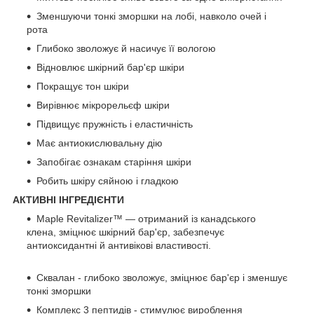
Зменшуючи тонкі зморшки на лобі, навколо очей і
рота
Глибоко зволожує й насичує її вологою
Відновлює шкірний бар'єр шкіри
Покращує тон шкіри
Вирівнює мікрорельєф шкіри
Підвищує пружність і еластичність
Має антиокислювальну дію
Запобігає ознакам старіння шкіри
Робить шкіру сяйною і гладкою
АКТИВНІ ІНГРЕДІЄНТИ
Maple Revitalizer™ — отриманий із канадського
клена, зміцнює шкірний бар'єр, забезпечує
антиоксидантні й антивікові властивості.
Сквалан - глибоко зволожує, зміцнює бар'єр і зменшує
тонкі зморшки
Комплекс 3 пептидів - стимулює вироблення