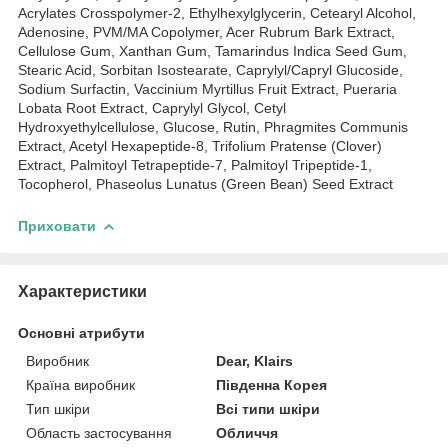
Acrylates Crosspolymer-2, Ethylhexylglycerin, Cetearyl Alcohol,
Adenosine, PVM/MA Copolymer, Acer Rubrum Bark Extract,
Cellulose Gum, Xanthan Gum, Tamarindus Indica Seed Gum,
Stearic Acid, Sorbitan Isostearate, Caprylyl/Capryl Glucoside,
Sodium Surfactin, Vaccinium Myrtillus Fruit Extract, Pueraria
Lobata Root Extract, Caprylyl Glycol, Cetyl
Hydroxyethylcellulose, Glucose, Rutin, Phragmites Communis
Extract, Acetyl Hexapeptide-8, Trifolium Pratense (Clover)
Extract, Palmitoyl Tetrapeptide-7, Palmitoyl Tripeptide-1,
Tocopherol, Phaseolus Lunatus (Green Bean) Seed Extract
Приховати
Характеристики
Основні атрибути
Виробник
Dear, Klairs
Країна виробник
Південна Корея
Тип шкіри
Всі типи шкіри
Область застосування
Обличчя