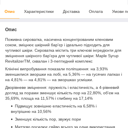
Опис
Характеристики
Доставка
Оплата
Умови п
Опис
Поживна сироватка, насичена концентрованим кленовим
соком, зміцнює шкірний бар'єр і ідеально підходить для
чутливої шкіри. Сироватка містить три ключові інгредієнти для
зміцнення шкірного бар'єра для чутливої шкіри: Maple Syrup
RevitalizerTM, сквалан і 3-пептидний комплекс
Клінічні випробування показали поліпшення: на 3,93%
зменшилися зморшки на лобі, на 5,36% — на гусячих лапках і
на 4,81% — на 4,81% — на зморшках усмішки.
Дворівневе зміцнення: пружність і еластичність, а 4-рівневий
догляд за порами зменшує кількість пор на 22,80%, об'єм на
35,69%, площа на 11,57% і глибину на 17,14%
Підвищує зовнішню еластичність на 6,58% і
внутрішню на 10,56%
Зменшує кількість пор, звужує пори
Миттєво посилює сяйво всього за одне використання