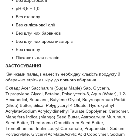
Без жорстокості
рН 6,5 ± 1,0
Без етанолу
Без силіконової олії
Без штучних барвників
Без штучних ароматизаторів
Без глютену
Підходить для веганів
ЗАСТОСУВАННЯ
Кінчиками пальців нанесіть необхідну кількість продукту й
обережно втріть у шкіру до повного вбирання.
Склад:
Acer Saccharum (Sugar Maple) Sap, Glycerin,
Tripropylene Glycol, Betaine, Polyglycerin-3, Aqua (Water), 1,2-
Hexanediol, Squalane, Butylene Glycol, Butyrospermum Parkii
(Shea) Butter, Silica, Polyglyceryl-4 Oleate, Hydroxyethyl
Acrylate/Sodium Acryloyldimethyl Taurate Copolymer, Carbomer,
Mangifera Indica (Mango) Seed Butter, Astrocaryum Murumuru
Seed Butter, Theobroma Grandiflorum Seed Butter,
Tromethamine, Inulin Lauryl Carbamate, Propanediol, Sodium
Polyacrylate, Glyceryl Acrylate/Acrylic Acid Copolymer, Sodium