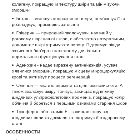
колагену, покращуючи текстуру шкіри та мінімізуючи
зморшки
Бетаїн - зменшує подразнення шкіри, пом'якшує її та
розгладжує, прискорює загоєння
Гліцерин — природний зволожувач, наявний у
роговому шарі нашої шкіри, є абсолютно натуральним,
допомагає шкірі утримувати вологу. Підтримує ліпіди
захисного бар'єра в належному для їхнього
нормального функціонування стані
Аденозин - надає виражену антиейдж-дія, усуває
з'явилися зморшки, покращує місцеву мікроциркуляцію
крові та активізує процеси регенерації
Олія ши — містить вітаміни та цінні амінокислоти. А
також зволожує шкіру, тонізує, захищає від впливу
шкідливих ультрафіолетових променів, покращує колір
обличчя й бореться з першими ознаками старіння шкіри
Токоферол або вітамін E - захищає шкіру від
шкідливих впливів довкілля та підтримує її в здоровому
стані
ОСОБЕННОСТИ