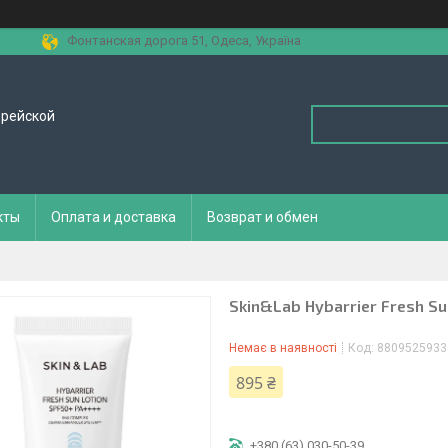
Фонтанская дорога 51, Одеса, Україна
орейской
кты
Оплата и доставка
Возврат и обмен
Skin&Lab Hybarrier Fresh S
Немає в наявності
Код:
8809525933
895 ₴
+380 (63) 030-50-39