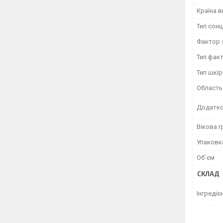
Країна 
Тип сон
Фактор 
Тип фак
Тип шкір
Область
Додатко
Вікова г
Упаковк
Об`єм
СКЛАД
Інгредіє