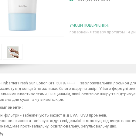
повернення товару протягом 14 дн
- Hybarrier Fresh Sun Lotion SPF 50 PA ++++ — зволожувальний лосьйон для
захисту від сонця й не залишає білого шару на шкірі. У його формулі ви
льними властивостями, і ніацинамід, який освітлює шкіру та підтримує з
вано для сухої та чутливої шкіри.
компоненти:
чні фільтри - забезпечують захист від UVA і UVB променів,
уронова кислота - зв'язує воду в епідермісі, зволожує, підвищує еластич
инамід має протизапальну, освітлювальну, регульовальну дію.
бу: