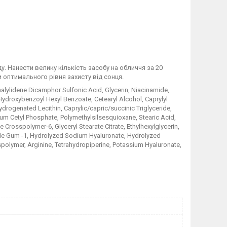
. Нанести велику кількість засобу на обличчя за 20
 оптимального рівня захисту від сонця.
halylidene Dicamphor Sulfonic Acid, Glycerin, Niacinamide,
 Hydroxybenzoyl Hexyl Benzoate, Cetearyl Alcohol, Caprylyl
drogenated Lecithin, Caprylic/capric/succinic Triglyceride,
ium Cetyl Phosphate, Polymethylsilsesquioxane, Stearic Acid,
Crosspolymer-6, Glyceryl Stearate Citrate, Ethylhexylglycerin,
ride Gum -1, Hydrolyzed Sodium Hyaluronate, Hydrolyzed
olymer, Arginine, Tetrahydropiperine, Potassium Hyaluronate,