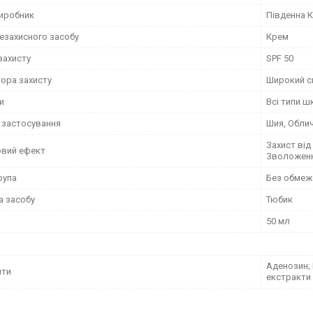
виробник
Південна 
цезахисного засобу
Крем
захисту
SPF 50
тора захисту
Широкий с
и
Всі типи ш
 застосування
Шия, Обли
Захист від 
вий ефект
Зволожен
рупа
Без обмеж
а засобу
Тюбик
50 мл
Аденозин; 
нти
екстракти