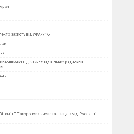
Корея
пектр захисту від УФА/УФБ
кіри
ччя
гіперпігментації, Захист від вільних радикалів,
ня
ень
Вітамін E Гіалуронова кислота; Ніацинамід; Рослинні