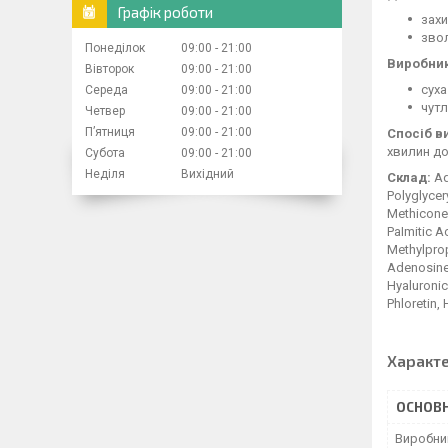
Графік роботи
зах
зво
Понеділок
09:00
21:00
Виробник
Вівторок
09:00
21:00
суха
Середа
09:00
21:00
чутл
Четвер
09:00
21:00
Пʼятниця
09:00
21:00
Спосіб в
хвилин до
Субота
09:00
21:00
Неділя
Вихідний
Склад:
Aq
Polyglycer
Methicone,
PaImitic A
Methylprop
Adenosine,
Hyaluronic
Phloretin,
Характ
ОСНОВН
Виробни