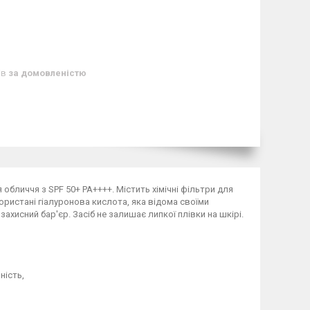
ів
за домовленістю
 обличчя з SPF 50+ PA++++. Містить хімічні фільтри для
користані гіалуронова кислота, яка відома своїми
ахисний бар'єр. Засіб не залишає липкої плівки на шкірі.
ність,