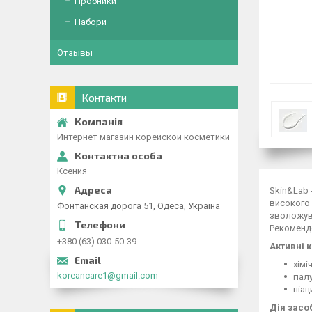
Пробники
Набори
Отзывы
Контакти
Интернет магазин корейской косметики
Ксения
Skin&Lab 
високого 
Фонтанская дорога 51, Одеса, Україна
зволожува
Рекомендо
+380 (63) 030-50-39
Активні 
хімі
koreancare1@gmail.com
гіал
ніац
Дія засо