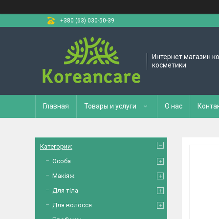
+380 (63) 030-50-39
Интернет магазин к
косметики
Главная
Товары и услуги
О нас
Конта
Категории:
Особа
Макіяж
Для тіла
Для волосся