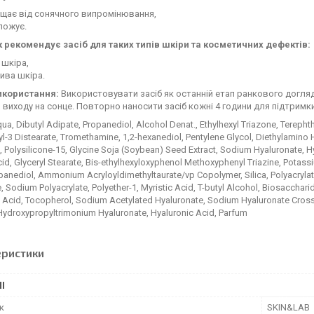
ищає від сонячного випромінювання,
ложує.
 рекомендує засіб для таких типів шкіри та косметичних дефектів:
 шкіра,
ива шкіра.
икористання:
Використовувати засіб як останній етап ранкового догляду
 виходу на сонце. Повторно наносити засіб кожні 4 години для підтримки
ua, Dibutyl Adipate, Propanediol, Alcohol Denat., Ethylhexyl Triazone, Terepht
yl-3 Distearate, Tromethamine, 1,2-hexanediol, Pentylene Glycol, Diethylamino
 Polysilicone-15, Glycine Soja (Soybean) Seed Extract, Sodium Hyaluronate, Hy
cid, Glyceryl Stearate, Bis-ethylhexyloxyphenol Methoxyphenyl Triazine, Potass
anediol, Ammonium Acryloyldimethyltaurate/vp Copolymer, Silica, Polyacrylate 
 Sodium Polyacrylate, Polyether-1, Myristic Acid, T-butyl Alcohol, Biosaccha
 Acid, Tocopherol, Sodium Acetylated Hyaluronate, Sodium Hyaluronate Crossp
 Hydroxypropyltrimonium Hyaluronate, Hyaluronic Acid, Parfum
еристики
І
к
SKIN&LAB