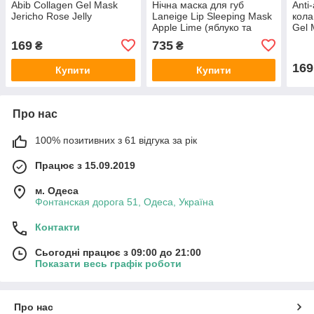
Abib Collagen Gel Mask
Нічна маска для губ
Anti
Jericho Rose Jelly
Laneige Lip Sleeping Mask
кола
Apple Lime (яблуко та
Gel 
лайм) 20 г
мл
169
735
₴
₴
169
Купити
Купити
Про нас
100% позитивних з 61 відгука за рік
Працює з 15.09.2019
м. Одеса
Фонтанская дорога 51, Одеса, Україна
Контакти
Сьогодні працює з 09:00 до 21:00
Показати весь графік роботи
Про нас