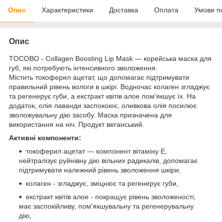
Опис
Характеристики
Доставка
Оплата
Умови п
Опис
TOCOBO - Collagen Boosting Lip Mask — корейська маска для
губ, які потребують інтенсивного зволоження.
Містить токоферил ацетат, що допомагає підтримувати
правильний рівень вологи в шкірі. Водночас колаген згладжує
та регенерує губи, а екстракт квітів алое пом'якшує їх. На
додаток, олія лаванди заспокоює, оливкова олія посилює
зволожувальну дію засобу. Маска призначена для
використання на ніч. Продукт веганський.
Активні компоненти:
токоферил ацетат — компонент вітаміну Е,
нейтралізує руйнівну дію вільних радикалів, допомагає
підтримувати належний рівень зволоження шкіри,
колаген - згладжує, зміцнює та регенерує губи,
екстракт квітів алое - покращує рівень зволоженості,
має заспокійливу, пом'якшувальну та регенерувальну
дію,