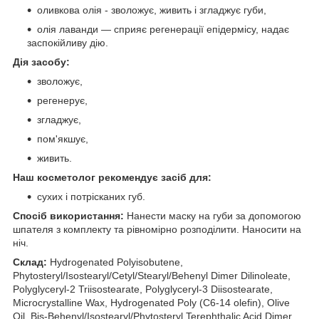
оливкова олія - зволожує, живить і згладжує губи,
олія лаванди — сприяє регенерації епідермісу, надає
заспокійливу дію.
Дія засобу:
зволожує,
регенерує,
згладжує,
пом'якшує,
живить.
Наш косметолог рекомендує засіб для:
сухих і потрісканих губ.
Спосіб використання:
Нанести маску на губи за допомогою
шпателя з комплекту та рівномірно розподілити. Наносити на
ніч.
Склад:
Hydrogenated Polyisobutene,
Phytosteryl/Isostearyl/Cetyl/Stearyl/Behenyl Dimer Dilinoleate,
Polyglyceryl-2 Triisostearate, Polyglyceryl-3 Diisostearate,
Microcrystalline Wax, Hydrogenated Poly (C6-14 olefin), Olive
Oil, Bis-Behenyl/Isostearyl/Phytosteryl Terephthalic Acid Dimer