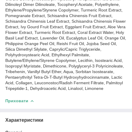
Dilinoleyl Dimer Dilinoleate, Tocopheryl Acetate, Polyethylene,
Ethylene/Propylene/Styrene Copolymer, Turmeric Root Extract,
Pomegranate Extract, Schisandra Chinensis Fruit Extract,
Schisandra Chinensis Leaf Extract, Schisandra Chinensis Flower
Extract, Ivy Gourd Fruit Extract, Eggplant Fruit Extract, Aloe Vera
Flower Extract, Turmeric Root Extract, Coral Extract Water, Holy
Basil Leaf Extract, Lavender Oil, Eucalyptus Leaf Oil, Orange Oil,
Philippine Orange Peel Oil, Reishi Fruit Oil, Jojoba Seed Oil,
Silica Dimethyl Silylate, Caprylic/Capric Triglyceride,
Polyhydroxystearic Acid, Ethylhexyl Palmitate,
Butylene/Ethylene/Styrene Copolymer, Lecithin, Isostearic Acid,
Isopropyl Myristate, Dimethicone, Polyglyceryl-3 Polyricinoleate,
Tribehenin, Vanillyl Butyl Ether, Aqua, Sorbitan Isostearate,
Pentaerythrityl Tetra-Di-T-Butyl Hydroxyhydrocinnamate, Lactic
Acid, Collagen, Leuconostoc/Radish Ferment Filtrate, Palmitoyl
Tripeptide-1, Dehydroacetic Acid, Linalool, Limonene
Приховати
Характеристики