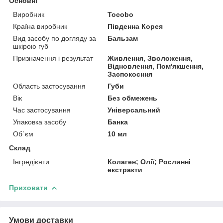
Основні
Виробник
Tocobo
Країна виробник
Південна Корея
Вид засобу по догляду за
Бальзам
шкірою губ
Призначення і результат
Живлення, Зволоження,
Відновлення, Пом'якшення,
Заспокоєння
Область застосування
Губи
Вік
Без обмежень
Час застосування
Універсальний
Упаковка засобу
Банка
Об`єм
10 мл
Склад
Інгредієнти
Колаген; Олії; Рослинні
екстракти
Приховати
Умови доставки