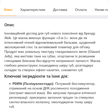
Опис
Характеристики
Доставка
Оплата
Умови п
Опис
Інноваційний догляд для губ нового покоління від бренду
Abib. Ця маска виконує функцію «3-в-1»: вона діє як
інтенсивний нічний відновлювальний бальзам, щоденний
зволожуючий глос та антивіковий плампер для об'єму.
Продукт має унікальну текстуру глазурованого желе (Glazed
Jelly), яка миттєво тане на губах, огортаючи їх розкішним
глянцевим блиском без відчуття неприємної липкості. Маска
глибоко реконструює пошкоджену шкіру губ, розгладжує
складки та створює ефект налитих, соковитих губ.
Ключові інгредієнти та їхня дія:
PDRN (Полінуклеотиди):
Потужний біостимулятор,
отриманий на основі ДНК рослинного походження
(екстракт квасолі маш). Він запускає процеси клітинної
регенерації, прискорює загоєння тріщин та стимулює
синтез власного колагену, омолоджуючи тонку шкіру
губ.