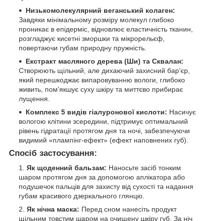
Низькомолекулярний веганський колаген:
Завдяки мінімальному розміру молекул глибоко
проникає в епідерміс, відновлює еластичність тканин,
розгладжує кисетні зморшки та мікрорельєф,
повертаючи губам природну пружність.
Екстракт масляного дерева (Ши) та Сквалан:
Створюють щільний, але дихаючий захисний бар'єр,
який перешкоджає випаровуванню вологи, глибоко
живить, пом'якшує суху шкіру та миттєво прибирає
лущення.
Комплекс 5 видів гіалуронової кислоти:
Насичує
вологою клітини зсередини, підтримує оптимальний
рівень гідратації протягом дня та ночі, забезпечуючи
видимий «плампінг-ефект» (ефект наповнених губ).
Спосіб застосування:
Як щоденний бальзам:
Наносьте засіб тонким
шаром протягом дня за допомогою аплікатора або
подушечок пальців для захисту від сухості та надання
губам красивого дзеркального глянцю.
Як нічна маска:
Перед сном нанесіть продукт
щільним товстим шаром на очищену шкіру губ. За ніч