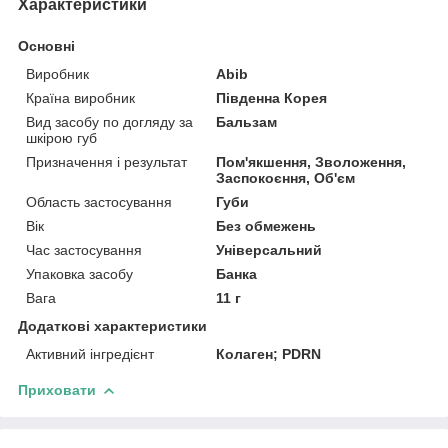
Характеристики
Основні
Виробник
Abib
Країна виробник
Південна Корея
Вид засобу по догляду за
Бальзам
шкірою губ
Призначення і результат
Пом'якшення, Зволоження,
Заспокоєння, Об'єм
Область застосування
Губи
Вік
Без обмежень
Час застосування
Універсальний
Упаковка засобу
Банка
Вага
11 г
Додаткові характеристики
Активний інгредієнт
Колаген; PDRN
Приховати