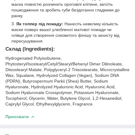
маска повністю розчинить ороговілі клітини, загоїть
пошкодження та зробить губи бездоганно гладкими до
ранку.
Як топпер під помаду:
Нанесіть невелику кількість
маски поверх вашої улюбленої матової помади чи
олівця для створення соковитого фінішу та захисту від
пересушування.
Склад (Ingredients):
Hydrogenated Polyisobutene,
Phytosteryl/Isostearyl/Cetyl/Stearyl/Behenyl Dimer Dilinoleate,
Diisostearyl Malate, Polyglyceryl-2 Triisostearate, Microcrystalline
Wax, Squalane, Hydrolyzed Collagen (Vegan), Sodium DNA
(PDRN), Butyrospermum Parkii (Shea) Butter, Sodium
Hyaluronate, Hydrolyzed Hyaluronic Acid, Hyaluronic Acid,
Sodium Hyaluronate Crosspolymer, Potassium Hyaluronate,
Tocopherol, Glycerin, Water, Butylene Glycol, 1,2-Hexanediol,
Caprylyl Glycol, Ethylhexylglycerin, Fragrance.
Приховати