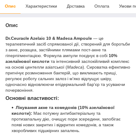
Опис
Характеристики
Доставка
Оплата
Умови п
Опис
Dr.Ceuracle Azelaic 10 & Madeca Ampoule
— це
терапевтичний засіб спрямованої дії, створений для боротьби
з акне, розацеа, застійними плямами пост-акне та
гіперпігментацією. Формула ампули поєднує в собі
10%
азелаїнової кислоти
та інтенсивний заспокійливий комплекс
на основі центелли азіатської (
Madeca
). Сироватка ефективно
пригнічує розмноження бактерій, що викликають прищі,
регулює роботу сальних залоз і м'яко відлущує шкіру,
одночасно відновлюючи епідермальний бар'єр та усуваючи
почервоніння.
Основні властивості:
Лікування акне та комедонів (10% азелаїнової
кислоти):
Має потужну антибактеріальну та
протизапальну дію, очищує пори зсередини, запобігає
появі нових закритих і відкритих комедонів, а також
хворобливих підшкірних запалень.