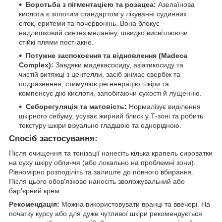
Боротьба з пігментацією та розацеа:
Азелаїнова
кислота є золотим стандартом у лікуванні судинних
сіток, еритеми та почервонінь. Вона блокує
надлишковий синтез меланіну, швидко висвітлюючи
стійкі плями пост-акне.
Потужне заспокоєння та відновлення (Madeca
Complex):
Завдяки мадекасосиду, азіатикосиду та
чистій витяжці з центелли, засіб знімає свербіж та
подразнення, стимулює регенерацію шкіри та
компенсує дію кислоти, запобігаючи сухості й лущенню.
Себорегуляція та матовість:
Нормалізує виділення
шкірного себуму, усуває жирний блиск у Т-зоні та робить
текстуру шкіри візуально гладшою та однорідною.
Спосіб застосування:
Після очищення та тонізації нанесіть кілька крапель сироватки
на суху шкіру обличчя (або локально на проблемні зони).
Рівномірно розподіліть та залиште до повного вбирання.
Після цього обов'язково нанесіть зволожувальний або
бар'єрний крем.
Рекомендація:
Можна використовувати вранці та ввечері. На
початку курсу або для дуже чутливої шкіри рекомендується