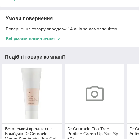
Умови повернення
Повернення товару впродовж 14 днів за домовленістю
Всі умови повернення
Подібні товари компанії
Веганський крем-гель з
Dr.Ceuracle Tea Tree
Dr.C
Комбучів Dr.Ceuracle
Purifine Green Up Sun Spf
Anti
Vegan Kombucha Tea Gel
50+