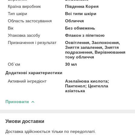
Країна виробник
Південна Корея
Тип шкіри
Всі типи шкіри
Область застосування
Обличчя
Вік
Без обмежень
Упаковка засобу
Флакон з піпеткою
Призначення і результат
Освітлення, Заспокоєння,
Зняття запалення, Зняття
подразнення, Вирівнювання
тону обличчя
Об`єм
30 мл
Додаткові характеристики
Активний інгредієнт
Азелаїнова кислота;
Пантенол; Центелла
азіатська
Приховати
Умови доставки
Доставка здійснюється тільки по передоплаті.