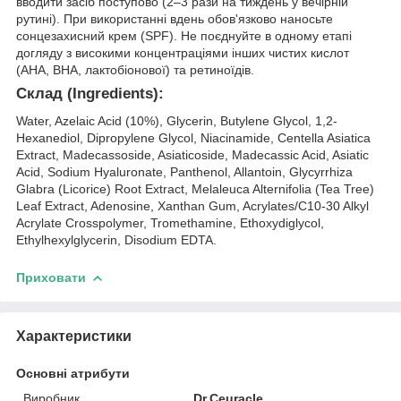
вводити засіб поступово (2–3 рази на тиждень у вечірній
рутині). При використанні вдень обов'язково наносьте
сонцезахисний крем (SPF). Не поєднуйте в одному етапі
догляду з високими концентраціями інших чистих кислот
(AHA, BHA, лактобіонової) та ретиноїдів.
Склад (Ingredients):
Water, Azelaic Acid (10%), Glycerin, Butylene Glycol, 1,2-
Hexanediol, Dipropylene Glycol, Niacinamide, Centella Asiatica
Extract, Madecassoside, Asiaticoside, Madecassic Acid, Asiatic
Acid, Sodium Hyaluronate, Panthenol, Allantoin, Glycyrrhiza
Glabra (Licorice) Root Extract, Melaleuca Alternifolia (Tea Tree)
Leaf Extract, Adenosine, Xanthan Gum, Acrylates/C10-30 Alkyl
Acrylate Crosspolymer, Tromethamine, Ethoxydiglycol,
Ethylhexylglycerin, Disodium EDTA.
Приховати
Характеристики
Основні атрибути
Виробник
Dr.Ceuracle