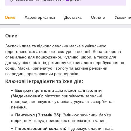
Опис
Характеристики
Доставка
Оплата
Умови п
Опис
Заспокійлива та відновлювальна маска з унікальною
гідрогелево-желатиновою текстурою есенції. Вона створена
спеціально для пошкодженої, чутливої шкіри, а також для
догляду після пілінгів, ретинолу чи тривалого перебування на
сонці. Маска «запечатує» вологу та активні речовини
всередині, прискорюючи регенерацію.
Ключові інгредієнти та їхня дія:
Екстракт центелли азіатської та її ізоляти
(Мадекасосид):
Миттєво пригнічують запальні
процеси, зменшують чутливість, усувають свербіж та
печіння.
Пантенол (Вітамін B5):
Зміцнює захисний бар'єр
шкіри, пом'якшує, прискорює епітелізацію тканин.
Гідролізований колаген:
Підтримує еластичність,