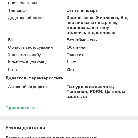
призначенням
Тип шкіри
Всі типи шкіри
Додатковий ефект
Зволоження, Живлення, Від
перших ознак старіння,
Вирівнювання тону
обличчя, Відновлення
Вік
Без обмежень
Область застосування
Обличчя
Упаковка засобу
Пакетик
Кількість в упаковці
1 шт.
Вага
28 г
Додаткові характеристики
Активний інгредієнт
Гіалуронова кислота;
Пантенол; PDRN; Центелла
азіатська
Приховати
Умови доставки
Доставка здійснюється тільки по передоплаті.