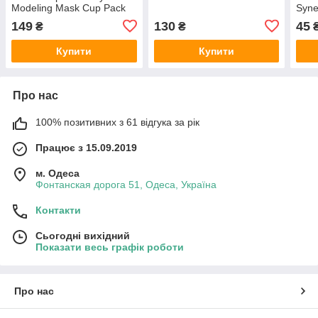
Modeling Mask Cup Pack
Syne
Vitamin 28 г
Жовт
149
130
45
₴
₴
та м
Купити
Купити
Про нас
100% позитивних з 61 відгука за рік
Працює з 15.09.2019
м. Одеса
Фонтанская дорога 51, Одеса, Україна
Контакти
Сьогодні вихідний
Показати весь графік роботи
Про нас