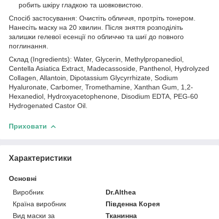
робить шкіру гладкою та шовковистою.
Спосіб застосування: Очистіть обличчя, протріть тонером.
Нанесіть маску на 20 хвилин. Після зняття розподіліть
залишки гелевої есенції по обличчю та шиї до повного
поглинання.
Склад (Ingredients): Water, Glycerin, Methylpropanediol,
Centella Asiatica Extract, Madecassoside, Panthenol, Hydrolyzed
Collagen, Allantoin, Dipotassium Glycyrrhizate, Sodium
Hyaluronate, Carbomer, Tromethamine, Xanthan Gum, 1,2-
Hexanediol, Hydroxyacetophenone, Disodium EDTA, PEG-60
Hydrogenated Castor Oil.
Приховати
Характеристики
Основні
Виробник
Dr.Althea
Країна виробник
Південна Корея
Вид маски за
Тканинна