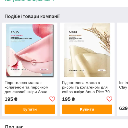
Подібні товари компанії
Гідрогелева маска з
Гідрогелева маска з
Isnt
колагеном та персиком
рисом та колагеном для
Clay
для сяючої шкіри Anua
сяйва шкіри Anua Rice 70
Peach 70 Niacin
Glow Collagen Mask 38 г
195
195
₴
₴
Brightening Collagen Mask
38 г
639
Купити
Купити
Про нас