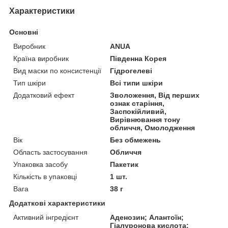
Характеристики
Основні
Виробник
ANUA
Країна виробник
Південна Корея
Вид маски по консистенції
Гідрогелеві
Тип шкіри
Всі типи шкіри
Додатковий ефект
Зволоження, Від перших
ознак старіння,
Заспокійливий,
Вирівнювання тону
обличчя, Омолодження
Вік
Без обмежень
Область застосування
Обличчя
Упаковка засобу
Пакетик
Кількість в упаковці
1 шт.
Вага
38 г
Додаткові характеристики
Активний інгредієнт
Аденозин; Алантоїн;
Гіалуронова кислота;