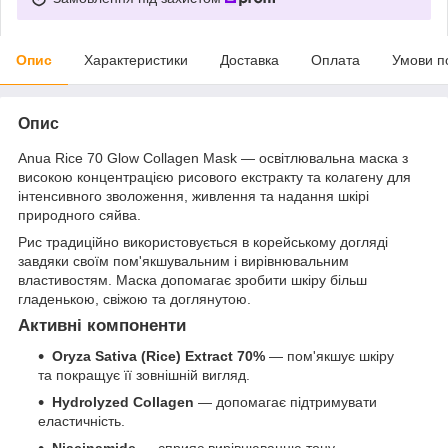
Опис
Характеристики
Доставка
Оплата
Умови п
Опис
Anua Rice 70 Glow Collagen Mask — освітлювальна маска з
високою концентрацією рисового екстракту та колагену для
інтенсивного зволоження, живлення та надання шкірі
природного сяйва.
Рис традиційно використовується в корейському догляді
завдяки своїм пом'якшувальним і вирівнювальним
властивостям. Маска допомагає зробити шкіру більш
гладенькою, свіжою та доглянутою.
Активні компоненти
Oryza Sativa (Rice) Extract 70%
— пом'якшує шкіру
та покращує її зовнішній вигляд.
Hydrolyzed Collagen
— допомагає підтримувати
еластичність.
Niacinamide
— сприяє вирівнюванню тону.