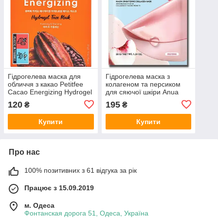
Гідрогелева маска для
Гідрогелева маска з
обличчя з какао Petitfee
колагеном та персиком
Cacao Energizing Hydrogel
для сяючої шкіри Anua
Face Mask 32 г
Peach 70 Niacin
120
195
₴
₴
Brightening Collagen Mask
38 г
Купити
Купити
Про нас
100% позитивних з 61 відгука за рік
Працює з 15.09.2019
м. Одеса
Фонтанская дорога 51, Одеса, Україна